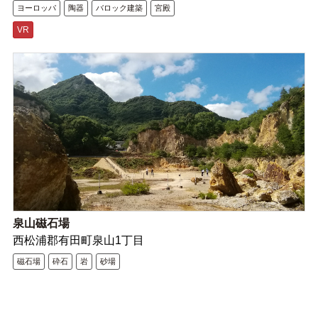
ヨーロッパ
陶器
バロック建築
宮殿
VR
泉山磁石場
西松浦郡有田町泉山1丁目
磁石場
砕石
岩
砂場