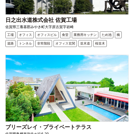
日之出水道株式会社 佐賀工場
佐賀県三養基郡みやき町大字原古賀字岩崎
工場
オフィス
オフィスビル
食堂
業務用キッチン
ため池
橋
道路
トンネル
非常階段
オフィス玄関
並木道
桜並木
ブリーズレイ・プライベートテラス