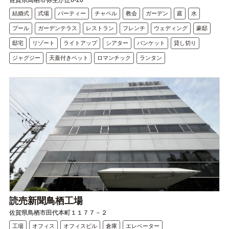
佐賀県鳥栖市弥生が丘6-20
結婚式
式場
パーティー
チャペル
教会
ガーデン
庭
水
プール
ガーデンテラス
レストラン
フレンチ
ウェディング
豪邸
邸宅
リゾート
ライトアップ
シアター
バンケット
貸し切り
ジャグジー
天蓋付きベット
ロマンチック
ランタン
読売新聞鳥栖工場
佐賀県鳥栖市田代本町１１７７－２
工場
オフィス
オフィスビル
倉庫
エレベーター