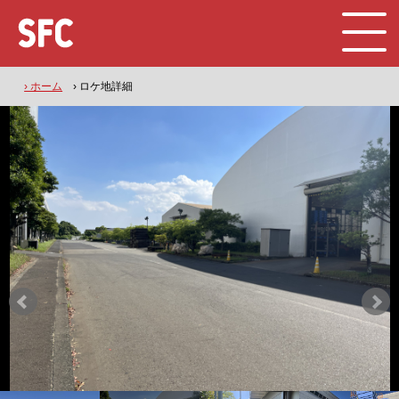
› ホーム
› ロケ地詳細