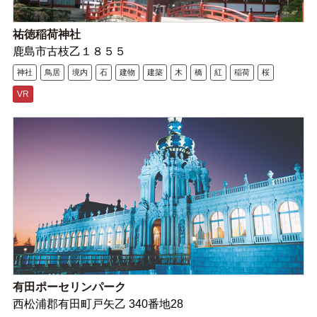
祐徳稲荷神社
鹿島市古枝乙１８５５
神社
鳥居
境内
石
建物
建築
木
橋
紅
稲荷
桜
VR
有田ポーセリンパーク
西松浦郡有田町戸矢乙 340番地28