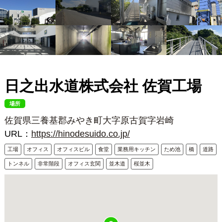
日之出水道株式会社 佐賀工場
場所
佐賀県三養基郡みやき町大字原古賀字岩崎
URL：
https://hinodesuido.co.jp/
工場
オフィス
オフィスビル
食堂
業務用キッチン
ため池
橋
道路
トンネル
非常階段
オフィス玄関
並木道
桜並木