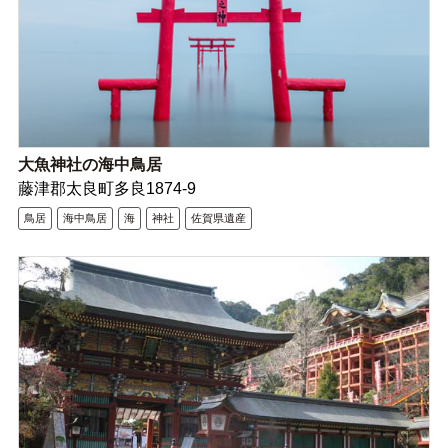
大魚神社の海中鳥居
藤津郡太良町多良1874-9
鳥居
海中鳥居
海
神社
佐賀県遺産