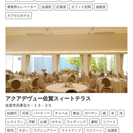
業務用エレベーター
会議室
応接室
オフィス玄関
仮眠室
カプセルホテル
アクアデヴュー佐賀スィートテラス
佐賀市兵庫北５－１３－２５
結婚式
式場
パーティー
チャペル
教会
ガーデン
庭
水
滝
レストラン
洋館
お城
ホテル
ウェディング
豪邸
リゾート
邸宅
モダン
ラグジュアリー
ライトアップ
スクリーン
会議室