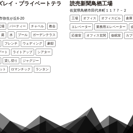
ズレイ・プライベートテラ
読売新聞鳥栖工場
佐賀県鳥栖市田代本町１１７７－２
弥生が丘6-20
工場
オフィス
オフィスビル
倉庫
式場
パーティー
チャペル
教会
エレベーター
業務用エレベーター
庭
水
プール
ガーデンテラス
応接室
オフィス玄関
仮眠室
カプ
フレンチ
ウェディング
豪邸
ゾート
ライトアップ
シアター
貸し切り
ジャグジー
ット
ロマンチック
ランタン