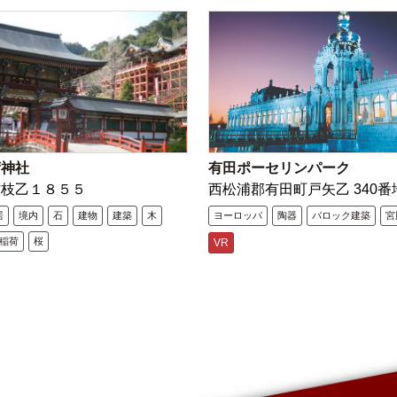
荷神社
有田ポーセリンパーク
古枝乙１８５５
西松浦郡有田町戸矢乙 340番
居
境内
石
建物
建築
木
ヨーロッパ
陶器
バロック建築
宮
稲荷
桜
VR