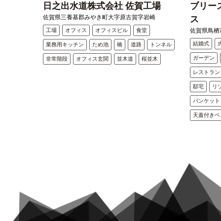
日之出水道株式会社 佐賀工場
ブリー
佐賀県三養基郡みやき町大字原古賀字岩崎
ス
工場
オフィス
オフィスビル
食堂
佐賀県鳥栖市
結婚式
業務用キッチン
ため池
橋
道路
トンネル
ガーデン
非常階段
オフィス玄関
並木道
桜並木
レストラン
邸宅
リ
バンケット
天蓋付きベ