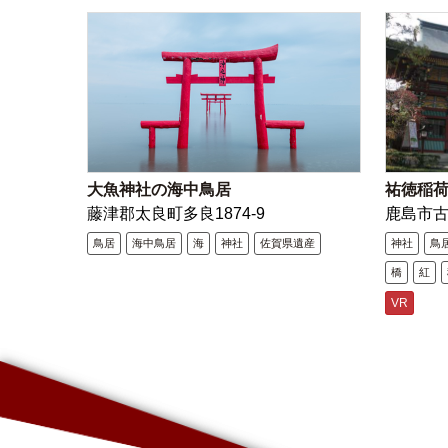
大魚神社の海中鳥居
祐徳稲
藤津郡太良町多良1874-9
鹿島市
鳥居
海中鳥居
海
神社
佐賀県遺産
神社
鳥
橋
紅
VR