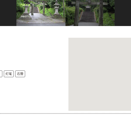
り
灯篭
石畳