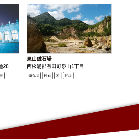
泉山磁石場
地28
西松浦郡有田町泉山1丁目
殿
磁石場
砕石
岩
砂場