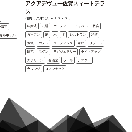
アクアデヴュー佐賀スィートテラ
ス
佐賀市兵庫北５－１３－２５
結婚式
式場
パーティー
チャペル
教会
会議室
ガーデン
庭
水
滝
レストラン
洋館
セルホテル
お城
ホテル
ウェディング
豪邸
リゾート
邸宅
モダン
ラグジュアリー
ライトアップ
スクリーン
会議室
ホール
シアター
ラウンジ
ロマンチック