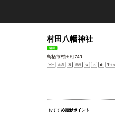
村田八幡神社
場所
鳥栖市村田町749
神社
鳥居
石
階段
森
木
丘
手す
おすすめ撮影ポイント