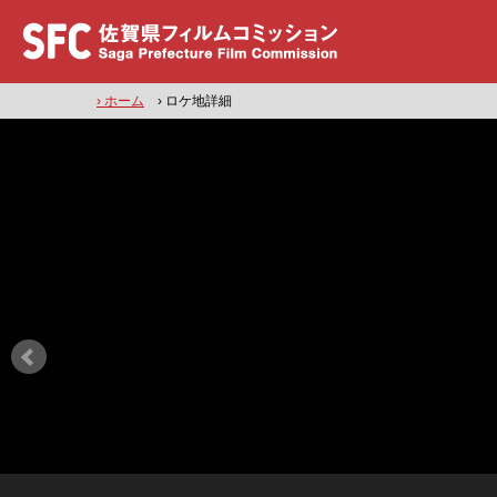
› ホーム
› ロケ地詳細