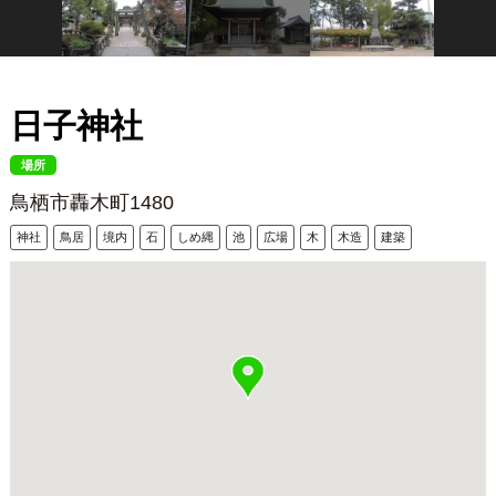
日子神社
場所
鳥栖市轟木町1480
神社
鳥居
境内
石
しめ縄
池
広場
木
木造
建築