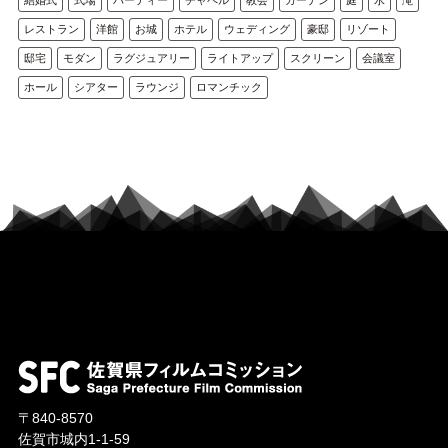
レストラン
洋館
お城
ホテル
ウェディング
豪邸
リゾート
邸宅
モダン
ラグジュアリー
ライトアップ
スクリーン
会議室
ホール
シアター
ラウンジ
ロマンチック
〒840-8570
佐賀市城内1-1-59