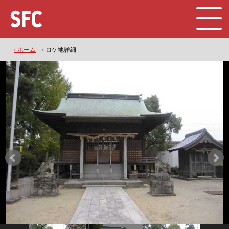
› ホーム
› ロケ地詳細