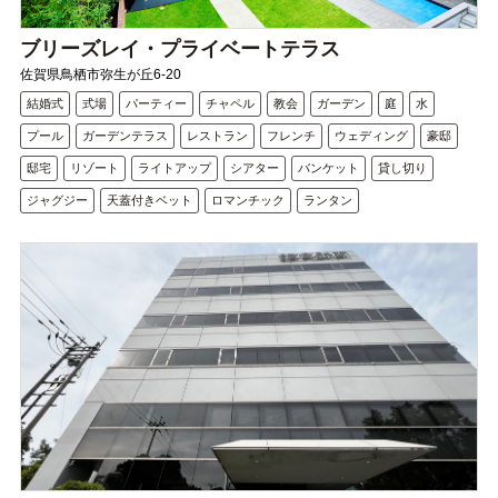
ブリーズレイ・プライベートテラス
佐賀県鳥栖市弥生が丘6-20
結婚式
式場
パーティー
チャペル
教会
ガーデン
庭
水
プール
ガーデンテラス
レストラン
フレンチ
ウェディング
豪邸
邸宅
リゾート
ライトアップ
シアター
バンケット
貸し切り
ジャグジー
天蓋付きベット
ロマンチック
ランタン