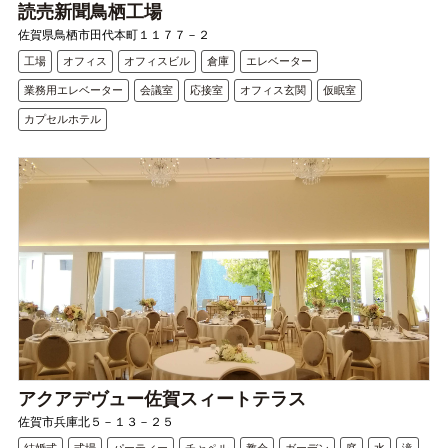
読売新聞鳥栖工場
佐賀県鳥栖市田代本町１１７７－２
工場
オフィス
オフィスビル
倉庫
エレベーター
業務用エレベーター
会議室
応接室
オフィス玄関
仮眠室
カプセルホテル
アクアデヴュー佐賀スィートテラス
佐賀市兵庫北５－１３－２５
結婚式
式場
パーティー
チャペル
教会
ガーデン
庭
水
滝