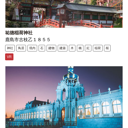
祐徳稲荷神社
鹿島市古枝乙１８５５
神社
鳥居
境内
石
建物
建築
木
橋
紅
稲荷
桜
VR