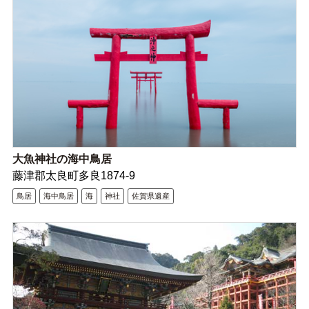
大魚神社の海中鳥居
藤津郡太良町多良1874-9
鳥居
海中鳥居
海
神社
佐賀県遺産