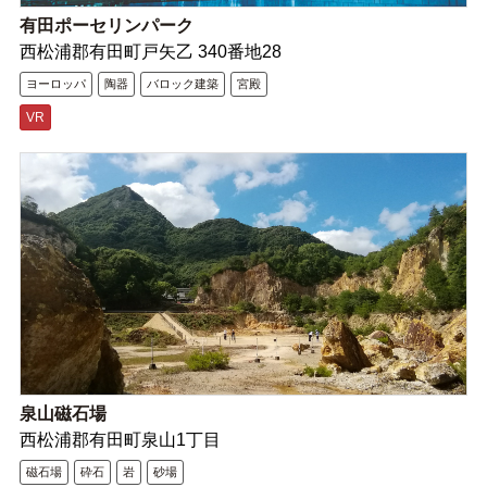
有田ポーセリンパーク
西松浦郡有田町戸矢乙 340番地28
ヨーロッパ
陶器
バロック建築
宮殿
VR
泉山磁石場
西松浦郡有田町泉山1丁目
磁石場
砕石
岩
砂場