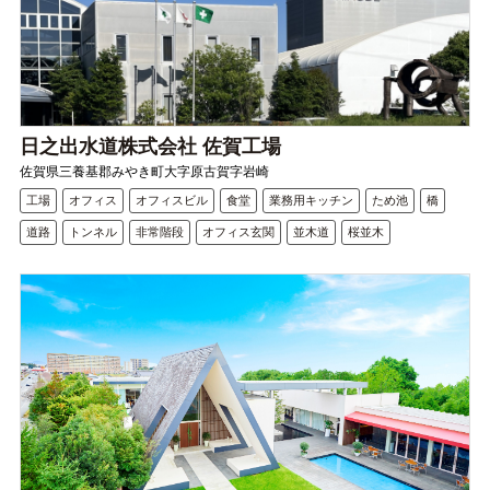
日之出水道株式会社 佐賀工場
佐賀県三養基郡みやき町大字原古賀字岩崎
工場
オフィス
オフィスビル
食堂
業務用キッチン
ため池
橋
道路
トンネル
非常階段
オフィス玄関
並木道
桜並木