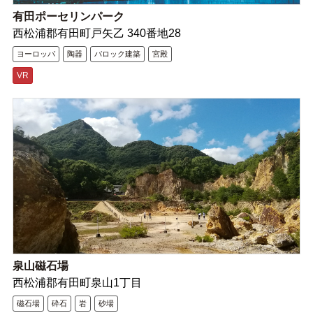
有田ポーセリンパーク
西松浦郡有田町戸矢乙 340番地28
ヨーロッパ
陶器
バロック建築
宮殿
VR
泉山磁石場
西松浦郡有田町泉山1丁目
磁石場
砕石
岩
砂場