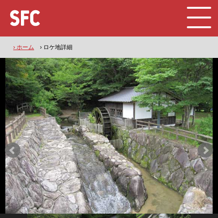
› ホーム
› ロケ地詳細