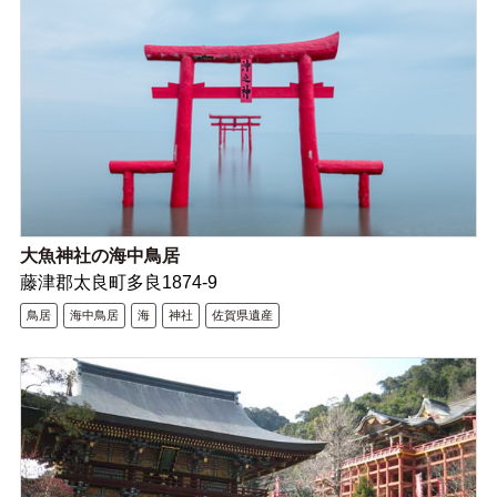
大魚神社の海中鳥居
藤津郡太良町多良1874-9
鳥居
海中鳥居
海
神社
佐賀県遺産