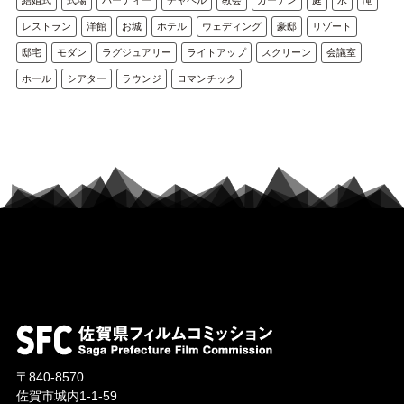
レストラン
洋館
お城
ホテル
ウェディング
豪邸
リゾート
邸宅
モダン
ラグジュアリー
ライトアップ
スクリーン
会議室
ホール
シアター
ラウンジ
ロマンチック
〒840-8570
佐賀市城内1-1-59