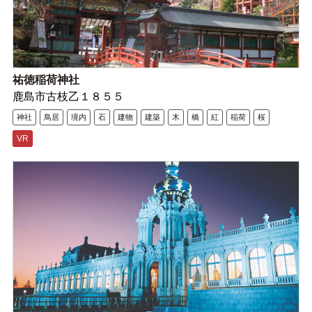
祐徳稲荷神社
鹿島市古枝乙１８５５
神社
鳥居
境内
石
建物
建築
木
橋
紅
稲荷
桜
VR