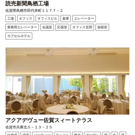
読売新聞鳥栖工場
佐賀県鳥栖市田代本町１１７７－２
工場
オフィス
オフィスビル
倉庫
エレベーター
業務用エレベーター
会議室
応接室
オフィス玄関
仮眠室
カプセルホテル
アクアデヴュー佐賀スィートテラス
佐賀市兵庫北５－１３－２５
結婚式
式場
パーティー
チャペル
教会
ガーデン
庭
水
滝