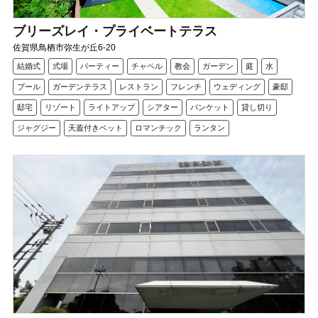
ブリーズレイ・プライベートテラス
佐賀県鳥栖市弥生が丘6-20
結婚式
式場
パーティー
チャペル
教会
ガーデン
庭
水
プール
ガーデンテラス
レストラン
フレンチ
ウェディング
豪邸
邸宅
リゾート
ライトアップ
シアター
バンケット
貸し切り
ジャグジー
天蓋付きベット
ロマンチック
ランタン