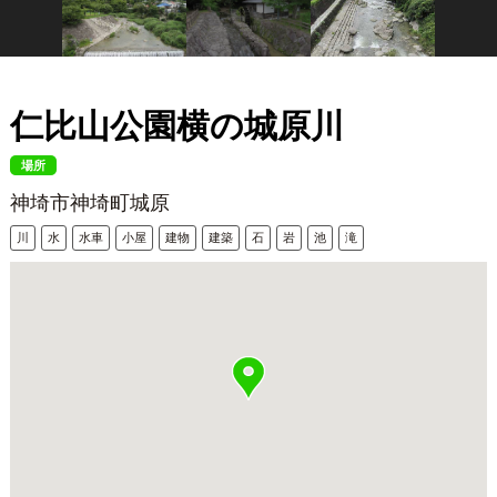
仁比山公園横の城原川
場所
神埼市神埼町城原
川
水
水車
小屋
建物
建築
石
岩
池
滝