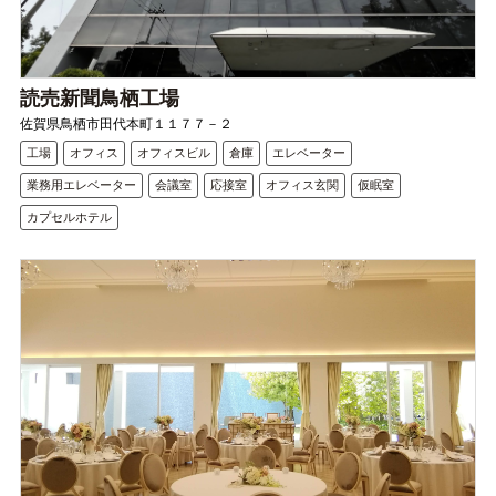
読売新聞鳥栖工場
佐賀県鳥栖市田代本町１１７７－２
工場
オフィス
オフィスビル
倉庫
エレベーター
業務用エレベーター
会議室
応接室
オフィス玄関
仮眠室
カプセルホテル