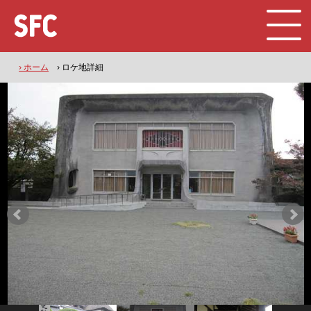
› ホーム
› ロケ地詳細