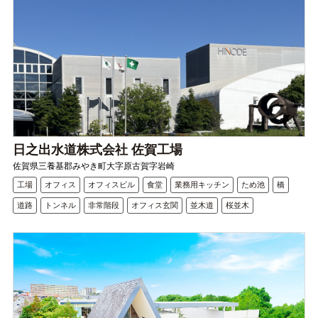
日之出水道株式会社 佐賀工場
佐賀県三養基郡みやき町大字原古賀字岩崎
工場
オフィス
オフィスビル
食堂
業務用キッチン
ため池
橋
道路
トンネル
非常階段
オフィス玄関
並木道
桜並木