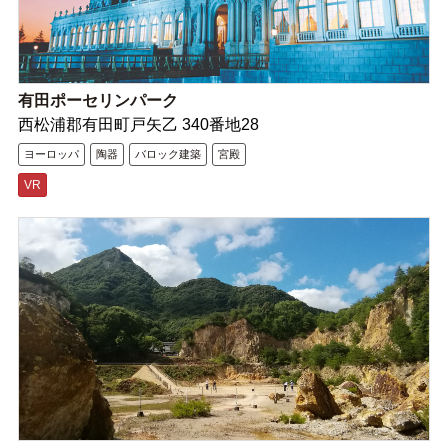
有田ポーセリンパーク
西松浦郡有田町戸矢乙 340番地28
ヨーロッパ
陶器
バロック建築
宮殿
VR