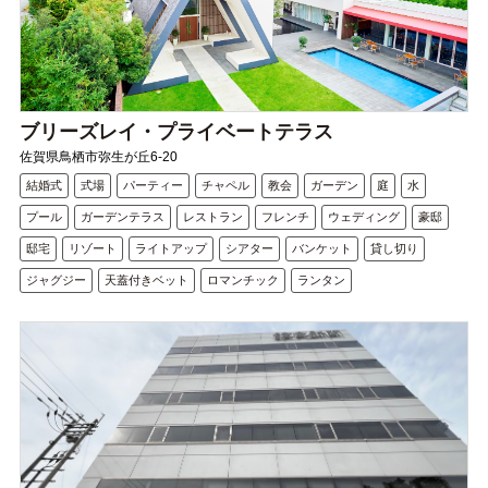
ブリーズレイ・プライベートテラス
佐賀県鳥栖市弥生が丘6-20
結婚式
式場
パーティー
チャペル
教会
ガーデン
庭
水
プール
ガーデンテラス
レストラン
フレンチ
ウェディング
豪邸
邸宅
リゾート
ライトアップ
シアター
バンケット
貸し切り
ジャグジー
天蓋付きベット
ロマンチック
ランタン