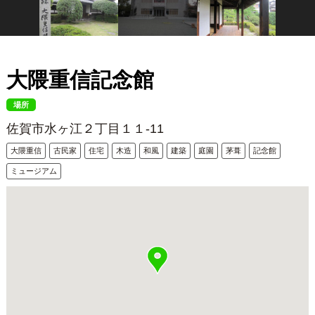
大隈重信記念館
場所
佐賀市水ヶ江２丁目１１-11
大隈重信
古民家
住宅
木造
和風
建築
庭園
茅葺
記念館
ミュージアム