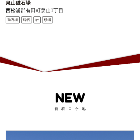
泉山磁石場
西松浦郡有田町泉山1丁目
磁石場
砕石
岩
砂場
NEW
新着ロケ地