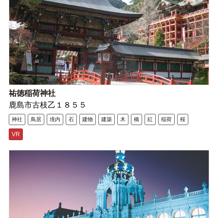
祐徳稲荷神社
鹿島市古枝乙１８５５
神社
鳥居
境内
石
建物
建築
木
橋
紅
稲荷
桜
VR