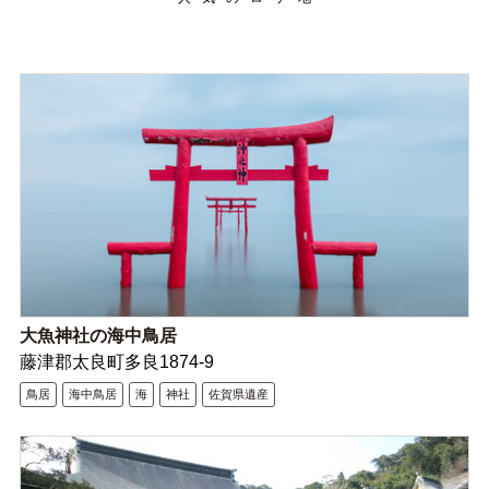
大魚神社の海中鳥居
藤津郡太良町多良1874-9
鳥居
海中鳥居
海
神社
佐賀県遺産