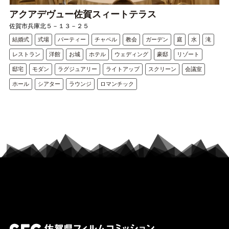
アクアデヴュー佐賀スィートテラス
佐賀市兵庫北５－１３－２５
結婚式
式場
パーティー
チャペル
教会
ガーデン
庭
水
滝
レストラン
洋館
お城
ホテル
ウェディング
豪邸
リゾート
邸宅
モダン
ラグジュアリー
ライトアップ
スクリーン
会議室
ホール
シアター
ラウンジ
ロマンチック