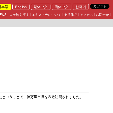
日本語
English
繁体中文
簡体中文
한국어
EWS
ロケ地を探す
エキストラについて
支援作品
アクセス
お問合せ
たということで、伊万里市長を表敬訪問されました。