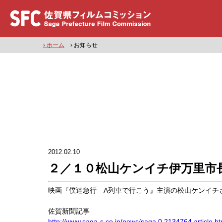
› ホーム
› お知らせ
2012.02.10
２／１０松山ケンイチ伊万里市
映画『僕達急行 A列車で行こう』主演の松山ケンイチ
佐賀新聞記事
http://www.saga-s.co.jp/news/saga.0.2134764.article.ht