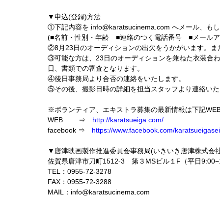
▼申込(登録)方法
①下記内容を info@karatsucinema.com へメ
(■名前・性別・年齢 ■連絡のつく電話番号 ■メールアド
②8月23日のオーディションの出欠をうかがいます。
③可能な方は、23日のオーディションを兼ねた衣装合わ
日、書類での審査となります。
④後日事務局より合否の連絡をいたします。
⑤その後、撮影日時の詳細を担当スタッフより連絡いた
※ボランティア、エキストラ募集の最新情報は下記WEBサ
WEB ⇒
http://karatsueiga.com/
facebook ⇒
https://www.facebook.com/karatsueigaseis
▼唐津映画製作推進委員会事務局(いきいき唐津株式会社
佐賀県唐津市刀町1512-3 第３MSビル１F（平日9:00−1
TEL：0955-72-3278
FAX：0955-72-3288
MAIL：info@karatsucinema.com