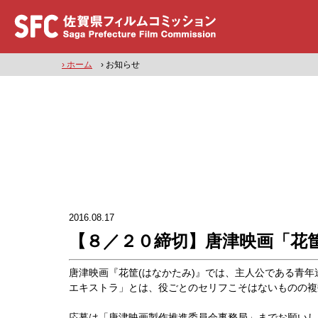
› ホーム
› お知らせ
2016.08.17
【８／２０締切】唐津映画「花
唐津映画『花筐(はなかたみ)』では、主人公である青
エキストラ」とは、役ごとのセリフこそはないものの複
応募は「唐津映画製作推進委員会事務局」までお願いし