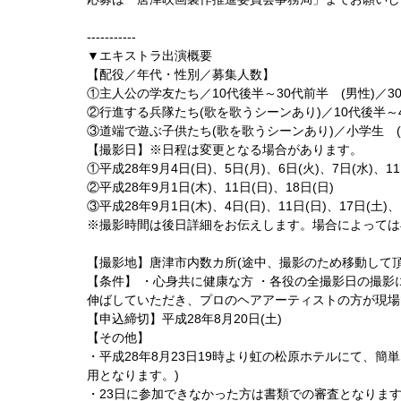
-----------
▼エキストラ出演概要
【配役／年代・性別／募集人数】
①主人公の学友たち／10代後半～30代前半 (男性)／3
②行進する兵隊たち(歌を歌うシーンあり)／10代後半～40
③道端で遊ぶ子供たち(歌を歌うシーンあり)／小学生 (男
【撮影日】※日程は変更となる場合があります。
①平成28年9月4日(日)、5日(月)、6日(火)、7日(水)、11
②平成28年9月1日(木)、11日(日)、18日(日)
③平成28年9月1日(木)、4日(日)、11日(日)、17日(土)、
※撮影時間は後日詳細をお伝えします。場合によっては
【撮影地】唐津市内数カ所(途中、撮影のため移動して頂
【条件】 ・心身共に健康な方 ・各役の全撮影日の撮影
伸ばしていただき、プロのヘアアーティストの方が現場
【申込締切】平成28年8月20日(土)
【その他】
・平成28年8月23日19時より虹の松原ホテルにて、
用となります。)
・23日に参加できなかった方は書類での審査となりま