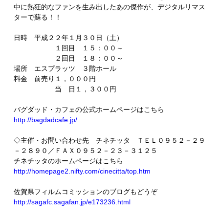
中に熱狂的なファンを生み出したあの傑作が、デジタルリマス
ターで蘇る！！
日時 平成２２年１月３０日（土）
１回目 １５：００～
２回目 １８：００～
場所 エスプラッツ ３階ホール
料金 前売り１，０００円
当 日１，３００円
バグダッド・カフェの公式ホームページはこちら
http://bagdadcafe.jp/
◇主催・お問い合わせ先 チネチッタ ＴＥＬ０９５２－２９
－２８９０／ＦＡＸ０９５２－２３－３１２５
チネチッタのホームページはこちら
http://homepage2.nifty.com/cinecitta/top.htm
佐賀県フィルムコミッションのブログもどうぞ
http://sagafc.sagafan.jp/e173236.html