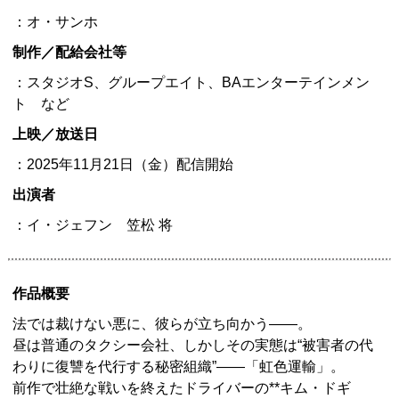
：オ・サンホ
制作／配給会社等
：スタジオS、グループエイト、BAエンターテインメン
ト など
上映／放送日
：2025年11月21日（金）配信開始
出演者
：イ・ジェフン 笠松 将
作品概要
法では裁けない悪に、彼らが立ち向かう——。
昼は普通のタクシー会社、しかしその実態は“被害者の代
わりに復讐を代行する秘密組織”――「虹色運輸」。
前作で壮絶な戦いを終えたドライバーの**キム・ドギ