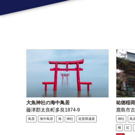
大魚神社の海中鳥居
祐徳稲
藤津郡太良町多良1874-9
鹿島市
鳥居
海中鳥居
海
神社
佐賀県遺産
神社
鳥
橋
紅