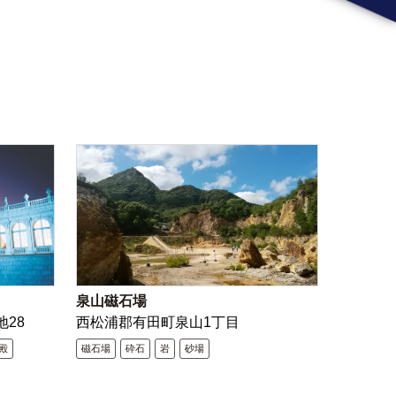
泉山磁石場
地28
西松浦郡有田町泉山1丁目
殿
磁石場
砕石
岩
砂場