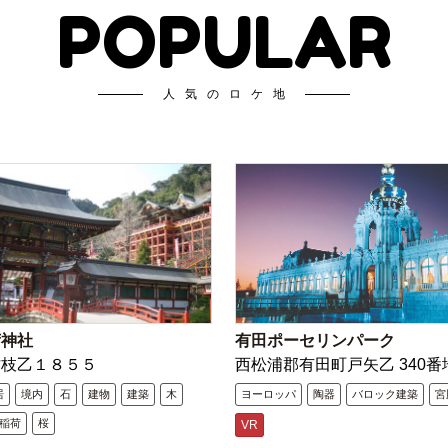
POPULAR
人気のロケ地
荷神社
有田ポーセリンパーク
古枝乙１８５５
西松浦郡有田町戸矢乙 340番
居
境内
石
建物
建築
木
ヨーロッパ
陶器
バロック建築
宮
稲荷
桜
VR