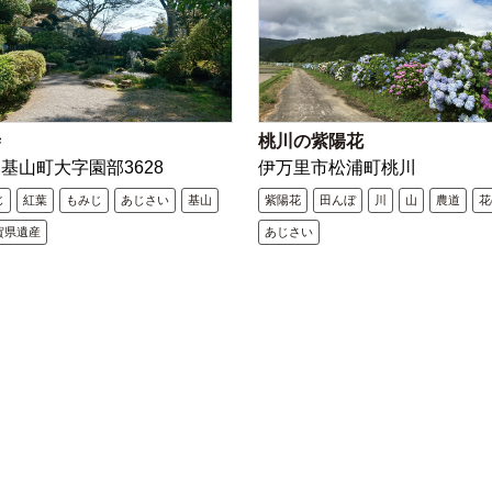
寺
桃川の紫陽花
基山町大字園部3628
伊万里市松浦町桃川
じ
紅葉
もみじ
あじさい
基山
紫陽花
田んぼ
川
山
農道
花
賀県遺産
あじさい