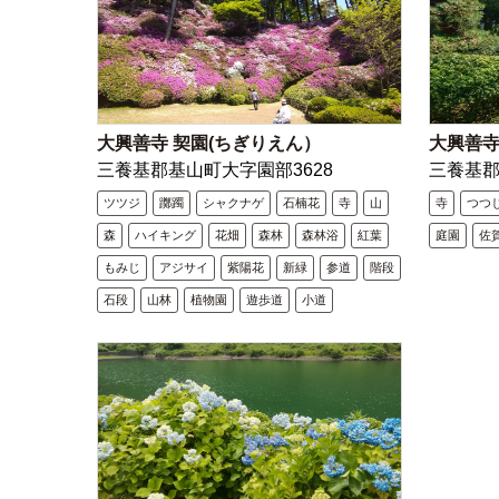
大興善寺 契園(ちぎりえん）
大興善
三養基郡基山町大字園部3628
三養基郡
ツツジ
躑躅
シャクナゲ
石楠花
寺
山
寺
つつ
森
ハイキング
花畑
森林
森林浴
紅葉
庭園
佐
もみじ
アジサイ
紫陽花
新緑
参道
階段
石段
山林
植物園
遊歩道
小道