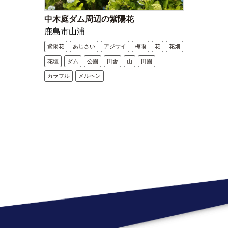
中木庭ダム周辺の紫陽花
鹿島市山浦
紫陽花
あじさい
アジサイ
梅雨
花
花畑
花壇
ダム
公園
田舎
山
田園
カラフル
メルヘン