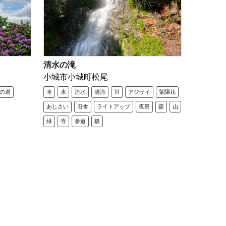
清水の滝
小城市小城町松尾
の道
滝
水
流水
清流
川
アジサイ
紫陽花
あじさい
田舎
ライトアップ
夜景
森
山
緑
寺
参道
橋