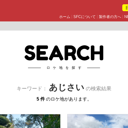
ホーム
SFCについて
製作者の方へ
N
SEARCH
ロケ地を探す
あじさい
キーワード：
の検索結果
5 件
のロケ地があります。