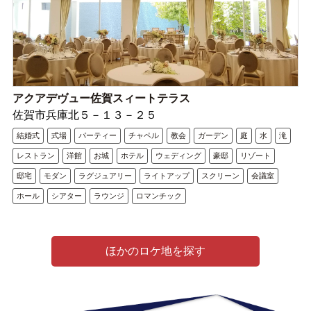
アクアデヴュー佐賀スィートテラス
佐賀市兵庫北５－１３－２５
結婚式
式場
パーティー
チャペル
教会
ガーデン
庭
水
滝
レストラン
洋館
お城
ホテル
ウェディング
豪邸
リゾート
邸宅
モダン
ラグジュアリー
ライトアップ
スクリーン
会議室
ホール
シアター
ラウンジ
ロマンチック
ほかのロケ地を探す