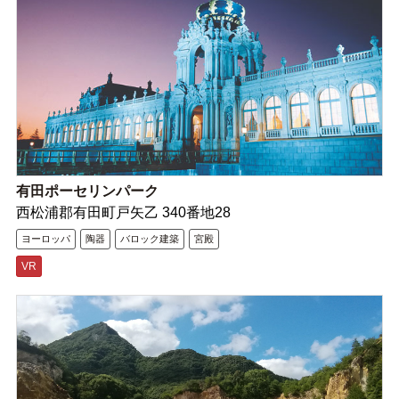
有田ポーセリンパーク
西松浦郡有田町戸矢乙 340番地28
ヨーロッパ
陶器
バロック建築
宮殿
VR