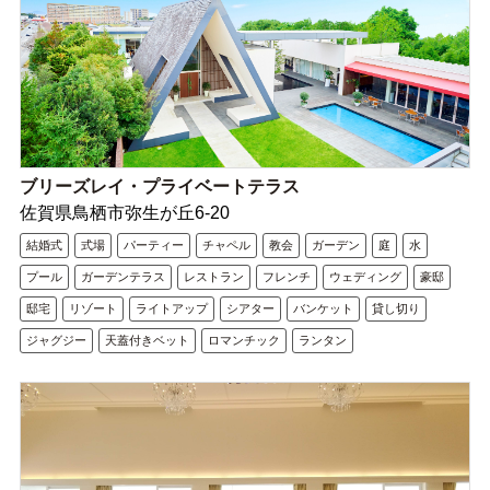
ブリーズレイ・プライベートテラス
佐賀県鳥栖市弥生が丘6-20
結婚式
式場
パーティー
チャペル
教会
ガーデン
庭
水
プール
ガーデンテラス
レストラン
フレンチ
ウェディング
豪邸
邸宅
リゾート
ライトアップ
シアター
バンケット
貸し切り
ジャグジー
天蓋付きベット
ロマンチック
ランタン