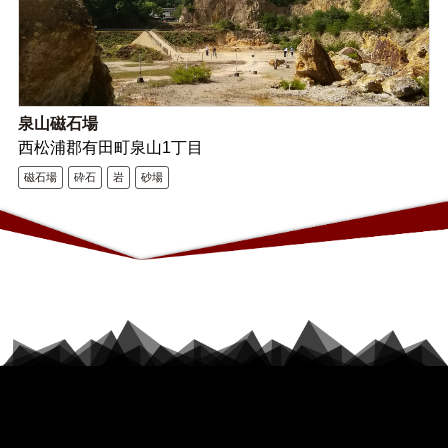
泉山磁石場
西松浦郡有田町泉山1丁目
磁石場
砕石
岩
砂場