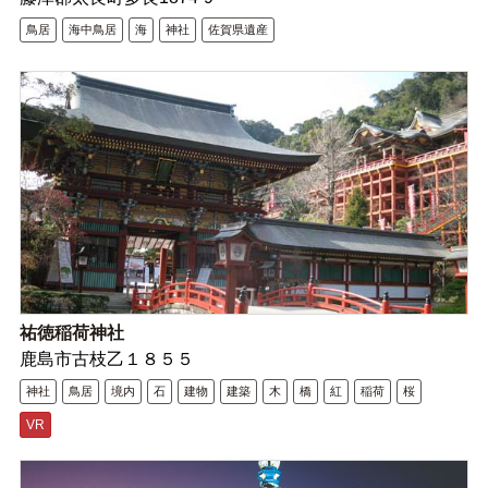
鳥居
海中鳥居
海
神社
佐賀県遺産
祐徳稲荷神社
鹿島市古枝乙１８５５
神社
鳥居
境内
石
建物
建築
木
橋
紅
稲荷
桜
VR