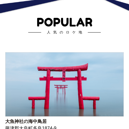
POPULAR
人気のロケ地
大魚神社の海中鳥居
藤津郡太良町多良1874-9