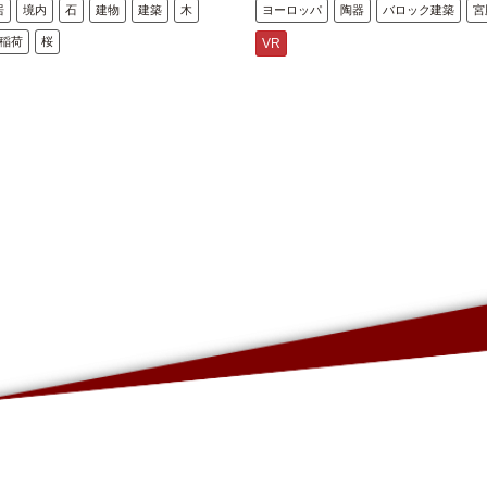
居
境内
石
建物
建築
木
ヨーロッパ
陶器
バロック建築
宮
稲荷
桜
VR