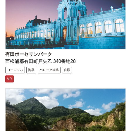
有田ポーセリンパーク
西松浦郡有田町戸矢乙 340番地28
ヨーロッパ
陶器
バロック建築
宮殿
VR