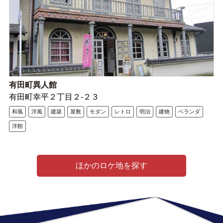
有田町異人館
有田町幸平２丁目２-２３
和風
洋風
建築
屋敷
モダン
レトロ
明治
建物
ベランダ
洋館
ほかのロケ地を探す