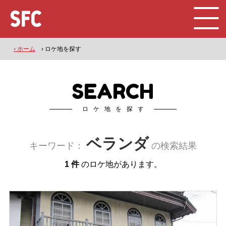
› ホーム
› ロケ地を探す
SEARCH
ロケ地を探す
ベランダ
キーワード：
の検索結果
1 件
のロケ地があります。