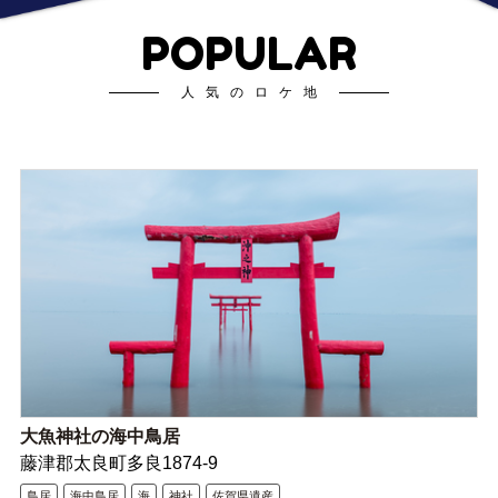
POPULAR
人気のロケ地
大魚神社の海中鳥居
藤津郡太良町多良1874-9
鳥居
海中鳥居
海
神社
佐賀県遺産