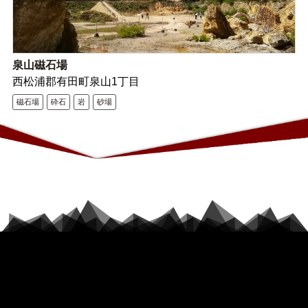
泉山磁石場
西松浦郡有田町泉山1丁目
磁石場
砕石
岩
砂場