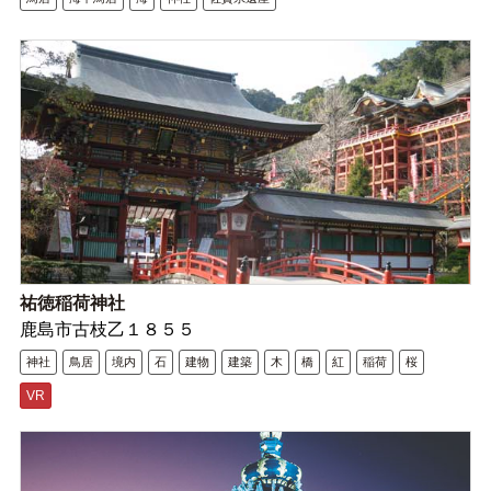
祐徳稲荷神社
鹿島市古枝乙１８５５
神社
鳥居
境内
石
建物
建築
木
橋
紅
稲荷
桜
VR