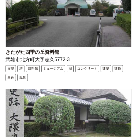
きたがた四季の丘資料館
武雄市北方町大字志久5772-3
展望
塔
資料館
ミュージアム
湖
コンクリート
建築
建物
景色
風景