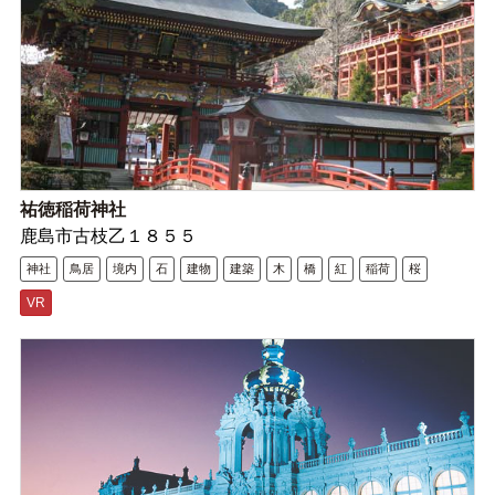
祐徳稲荷神社
鹿島市古枝乙１８５５
神社
鳥居
境内
石
建物
建築
木
橋
紅
稲荷
桜
VR