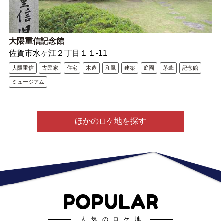
大隈重信記念館
佐賀市水ヶ江２丁目１１-11
大隈重信
古民家
住宅
木造
和風
建築
庭園
茅葺
記念館
ミュージアム
ほかのロケ地を探す
POPULAR
人気のロケ地