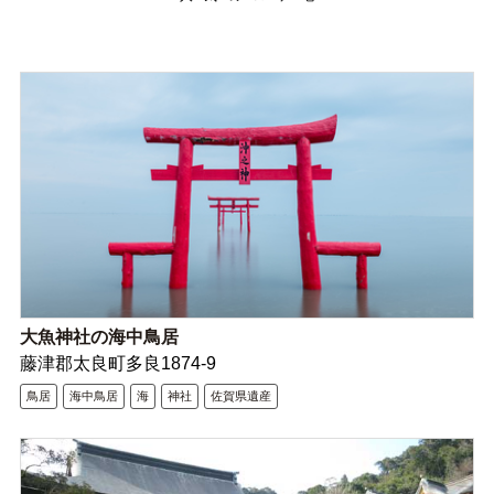
大魚神社の海中鳥居
藤津郡太良町多良1874-9
鳥居
海中鳥居
海
神社
佐賀県遺産