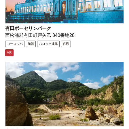
有田ポーセリンパーク
西松浦郡有田町戸矢乙 340番地28
ヨーロッパ
陶器
バロック建築
宮殿
VR