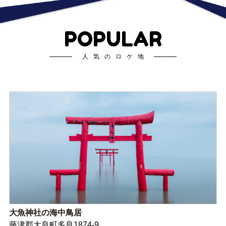
POPULAR
人気のロケ地
大魚神社の海中鳥居
藤津郡太良町多良1874-9