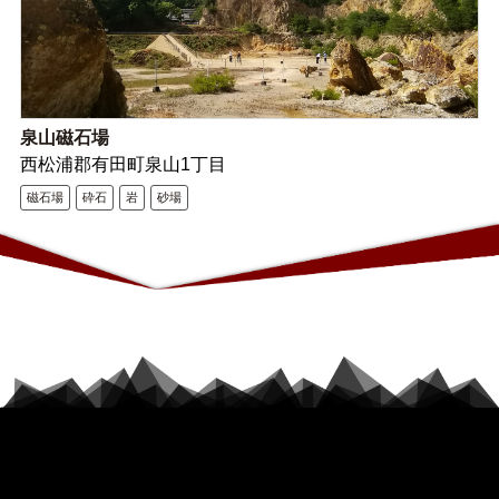
泉山磁石場
西松浦郡有田町泉山1丁目
磁石場
砕石
岩
砂場