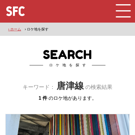
› ホーム
› ロケ地を探す
SEARCH
ロケ地を探す
唐津線
キーワード：
の検索結果
1 件
のロケ地があります。