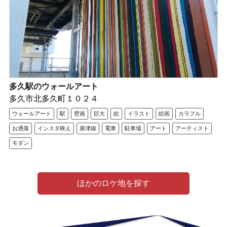
多久駅のウォールアート
多久市北多久町１０２４
ウォールアート
駅
壁画
巨大
絵
イラスト
絵画
カラフル
お洒落
インスタ映え
唐津線
電車
駐車場
アート
アーティスト
モダン
ほかのロケ地を探す