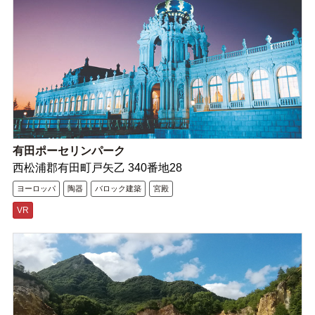
有田ポーセリンパーク
西松浦郡有田町戸矢乙 340番地28
ヨーロッパ
陶器
バロック建築
宮殿
VR