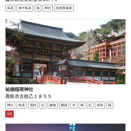
鳥居
海中鳥居
海
神社
佐賀県遺産
祐徳稲荷神社
鹿島市古枝乙１８５５
神社
鳥居
境内
石
建物
建築
木
橋
紅
稲荷
桜
VR