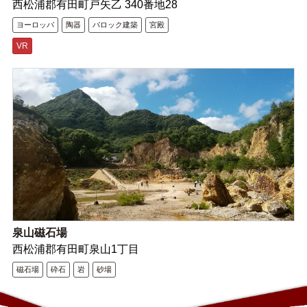
西松浦郡有田町戸矢乙 340番地28
ヨーロッパ
陶器
バロック建築
宮殿
VR
泉山磁石場
西松浦郡有田町泉山1丁目
磁石場
砕石
岩
砂場