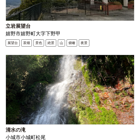
立岩展望台
嬉野市嬉野町大字下野甲
展望台
茶畑
景色
絶景
山
俯瞰
夜景
清水の滝
小城市小城町松尾