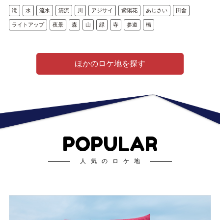
滝
水
流水
清流
川
アジサイ
紫陽花
あじさい
田舎
ライトアップ
夜景
森
山
緑
寺
参道
橋
ほかのロケ地を探す
POPULAR
人気のロケ地