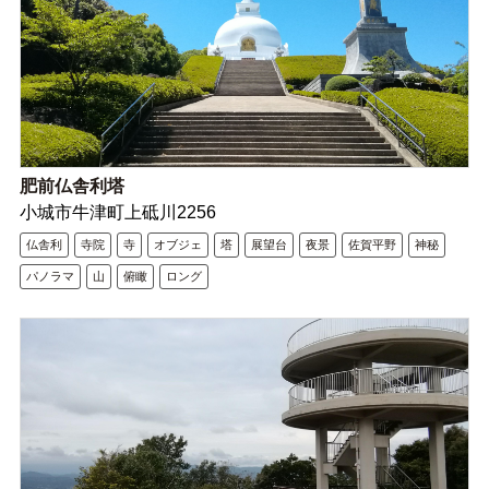
肥前仏舎利塔
小城市牛津町上砥川2256
仏舎利
寺院
寺
オブジェ
塔
展望台
夜景
佐賀平野
神秘
パノラマ
山
俯瞰
ロング