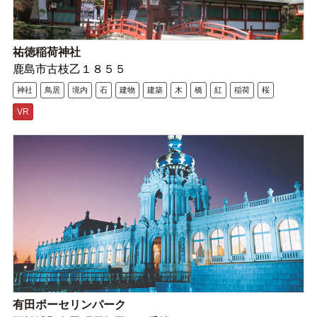
祐徳稲荷神社
鹿島市古枝乙１８５５
神社
鳥居
境内
石
建物
建築
木
橋
紅
稲荷
桜
VR
有田ポーセリンパーク