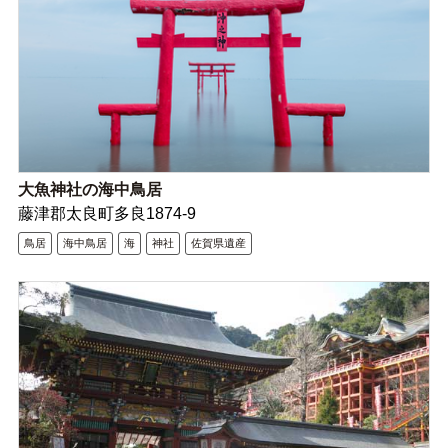
大魚神社の海中鳥居
藤津郡太良町多良1874-9
鳥居
海中鳥居
海
神社
佐賀県遺産