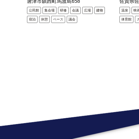
唐津市鎮西町馬渡島658
佐賀県佐
公民館
集会場
研修
会議
広場
建物
温泉
映
宿泊
休憩
ベース
議会
体育館