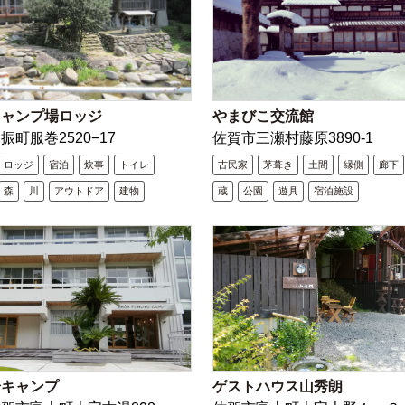
キャンプ場ロッジ
やまびこ交流館
振町服巻2520−17
佐賀市三瀬村藤原3890-1
ロッジ
宿泊
炊事
トイレ
古民家
茅葺き
土間
縁側
廊下
森
川
アウトドア
建物
蔵
公園
遊具
宿泊施設
湯キャンプ
ゲストハウス山秀朗