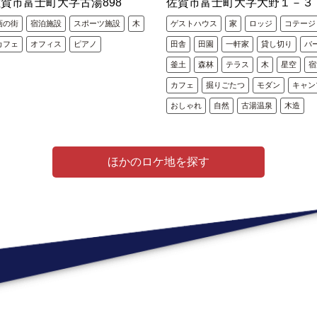
賀市富士町大字古湯898
佐賀市富士町大字大野１－３
画の街
宿泊施設
スポーツ施設
木
ゲストハウス
家
ロッジ
コテージ
カフェ
オフィス
ピアノ
田舎
田園
一軒家
貸し切り
バ
釜土
森林
テラス
木
星空
宿
カフェ
掘りごたつ
モダン
キャン
おしゃれ
自然
古湯温泉
木造
ほかのロケ地を探す