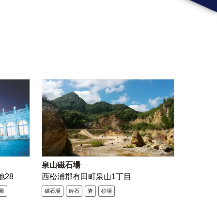
泉山磁石場
地28
西松浦郡有田町泉山1丁目
殿
磁石場
砕石
岩
砂場