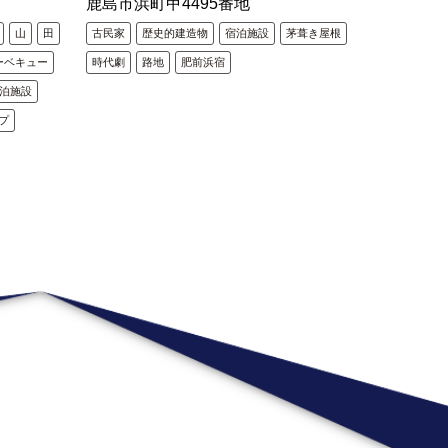
鹿島市浜町甲4495番地
山
田
古民家
歴史的建造物
宿泊施設
茅葺き屋根
ーベキュー
時代劇
路地
肥前浜宿
泊施設
プ