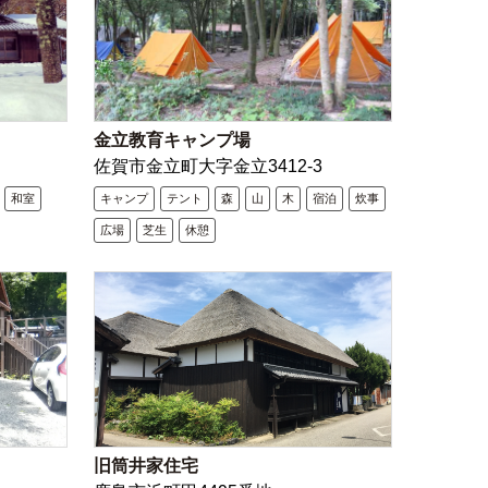
金立教育キャンプ場
佐賀市金立町大字金立3412-3
和室
キャンプ
テント
森
山
木
宿泊
炊事
広場
芝生
休憩
旧筒井家住宅