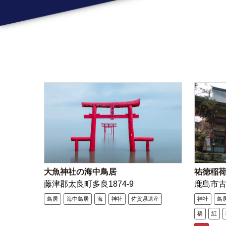
大魚神社の海中鳥居
祐徳稲
藤津郡太良町多良1874-9
鹿島市
鳥居
海中鳥居
海
神社
佐賀県遺産
神社
鳥
橋
紅