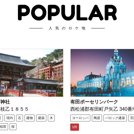
POPULAR
人気のロケ地
荷神社
有田ポーセリンパーク
古枝乙１８５５
西松浦郡有田町戸矢乙 340番
居
境内
石
建物
建築
木
ヨーロッパ
陶器
バロック建築
宮
稲荷
桜
VR