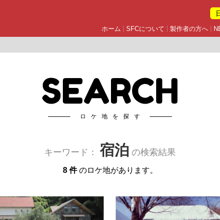
ホーム
SFCについて
製作者の方へ
N
SEARCH
ロケ地を探す
宿泊
キーワード：
の検索結果
8 件
のロケ地があります。