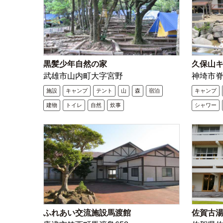
黒髪少年自然の家
久保山
武雄市山内町大字宮野
神埼市脊
施設
キャンプ
テント
山
森
宿泊
キャンプ
建物
トイレ
自然
炊事
シャワー
ふれあい交流施設馬渡館
佐賀古