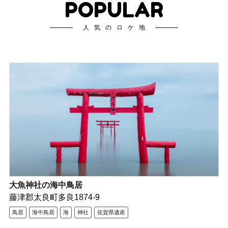
POPULAR
人気のロケ地
大魚神社の海中鳥居
藤津郡太良町多良1874-9
鳥居
海中鳥居
海
神社
佐賀県遺産