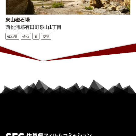
泉山磁石場
西松浦郡有田町泉山1丁目
磁石場
砕石
岩
砂場