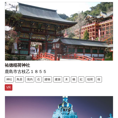
祐徳稲荷神社
鹿島市古枝乙１８５５
神社
鳥居
境内
石
建物
建築
木
橋
紅
稲荷
桜
VR