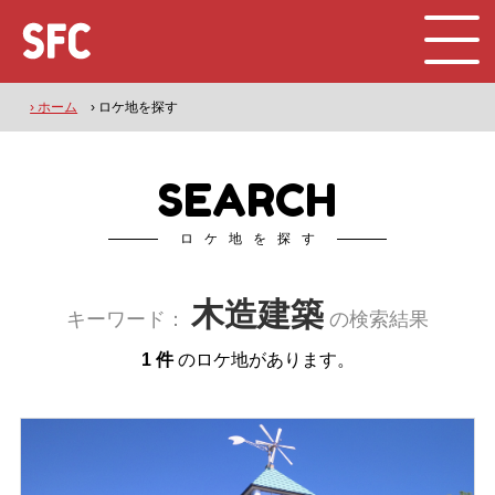
› ホーム
› ロケ地を探す
SEARCH
ロケ地を探す
木造建築
キーワード：
の検索結果
1 件
のロケ地があります。