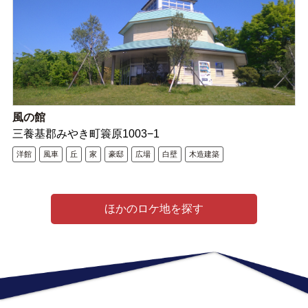
風の館
三養基郡みやき町簑原1003−1
洋館
風車
丘
家
豪邸
広場
白壁
木造建築
ほかのロケ地を探す