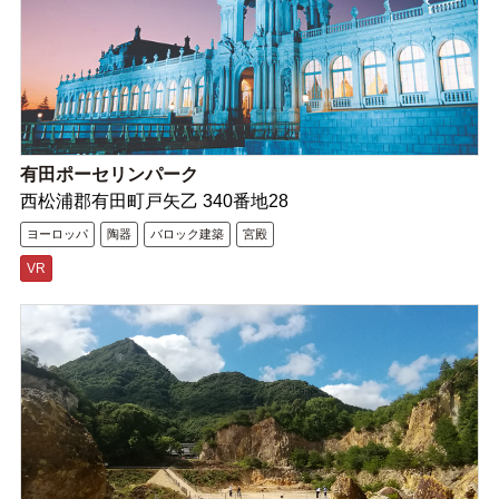
有田ポーセリンパーク
西松浦郡有田町戸矢乙 340番地28
ヨーロッパ
陶器
バロック建築
宮殿
VR