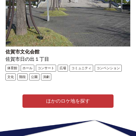
佐賀市文化会館
佐賀市日の出１丁目
体育館
ホール
コンサート
広場
コミュニティ
コンベンション
文化
階段
公園
演劇
ほかのロケ地を探す