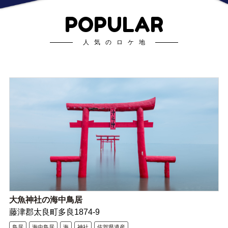
POPULAR
人気のロケ地
大魚神社の海中鳥居
藤津郡太良町多良1874-9
鳥居
海中鳥居
海
神社
佐賀県遺産