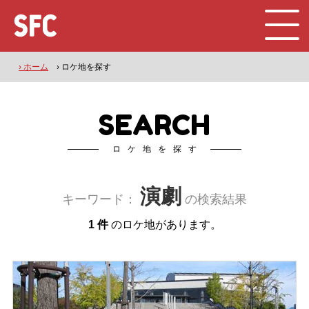
› ホーム
› ロケ地を探す
SEARCH
ロケ地を探す
演劇
キーワード：
の検索結果
1 件
のロケ地があります。