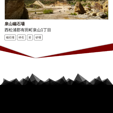
泉山磁石場
西松浦郡有田町泉山1丁目
磁石場
砕石
岩
砂場