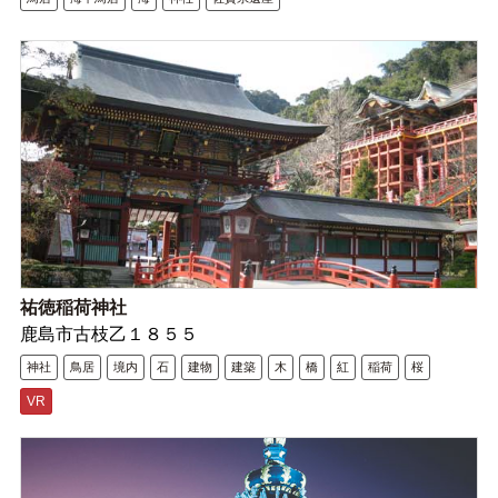
祐徳稲荷神社
鹿島市古枝乙１８５５
神社
鳥居
境内
石
建物
建築
木
橋
紅
稲荷
桜
VR