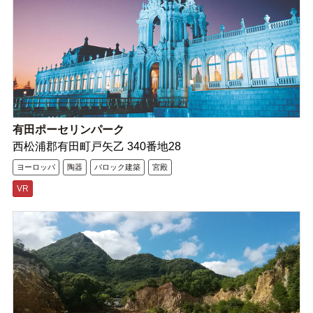
有田ポーセリンパーク
西松浦郡有田町戸矢乙 340番地28
ヨーロッパ
陶器
バロック建築
宮殿
VR