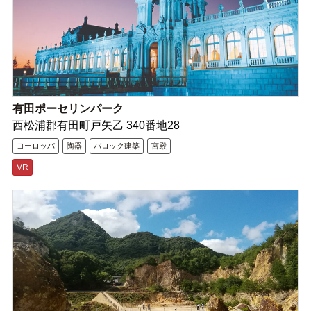
有田ポーセリンパーク
西松浦郡有田町戸矢乙 340番地28
ヨーロッパ
陶器
バロック建築
宮殿
VR