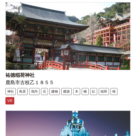
祐徳稲荷神社
鹿島市古枝乙１８５５
神社
鳥居
境内
石
建物
建築
木
橋
紅
稲荷
桜
VR