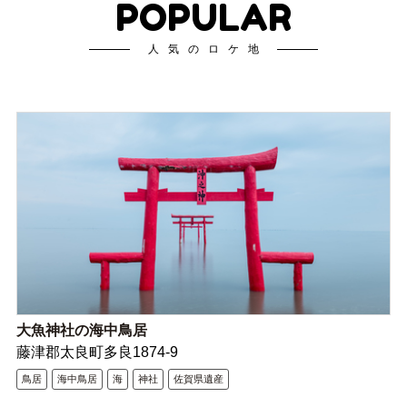
POPULAR
人気のロケ地
大魚神社の海中鳥居
藤津郡太良町多良1874-9
鳥居
海中鳥居
海
神社
佐賀県遺産