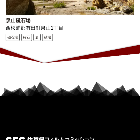
泉山磁石場
西松浦郡有田町泉山1丁目
磁石場
砕石
岩
砂場