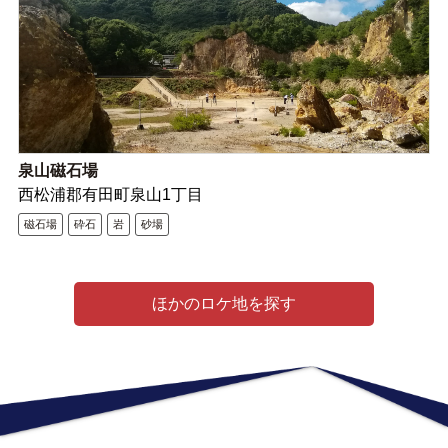
泉山磁石場
西松浦郡有田町泉山1丁目
磁石場
砕石
岩
砂場
ほかのロケ地を探す