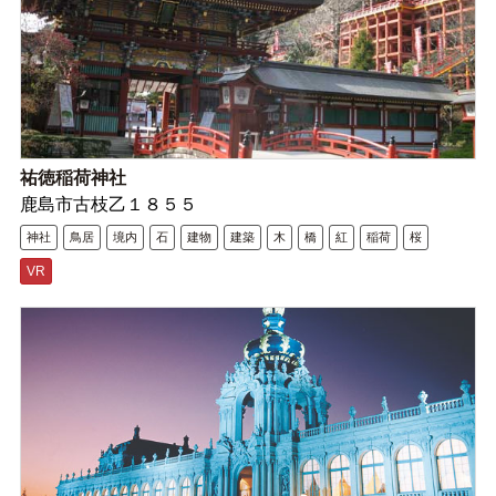
祐徳稲荷神社
鹿島市古枝乙１８５５
神社
鳥居
境内
石
建物
建築
木
橋
紅
稲荷
桜
VR