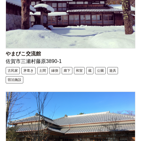
やまびこ交流館
佐賀市三瀬村藤原3890-1
古民家
茅葺き
土間
縁側
廊下
和室
蔵
公園
遊具
宿泊施設