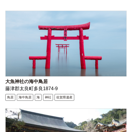
大魚神社の海中鳥居
藤津郡太良町多良1874-9
鳥居
海中鳥居
海
神社
佐賀県遺産