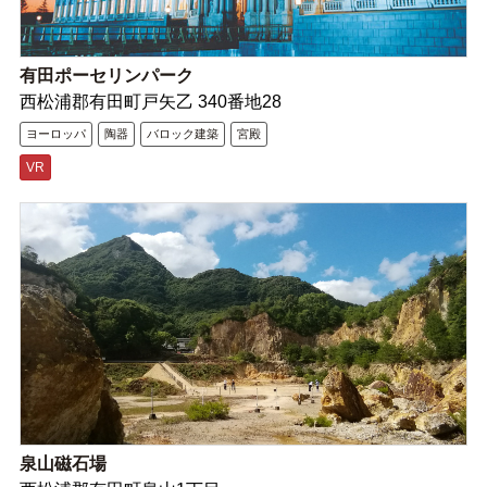
有田ポーセリンパーク
西松浦郡有田町戸矢乙 340番地28
ヨーロッパ
陶器
バロック建築
宮殿
VR
泉山磁石場