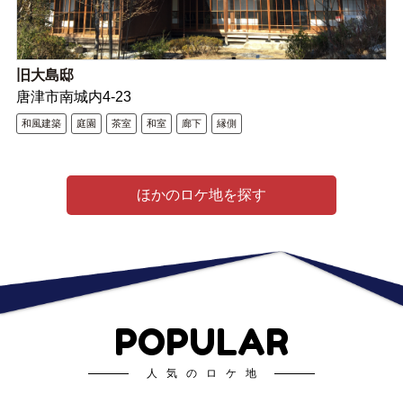
旧大島邸
唐津市南城内4-23
和風建築
庭園
茶室
和室
廊下
縁側
ほかのロケ地を探す
POPULAR
人気のロケ地