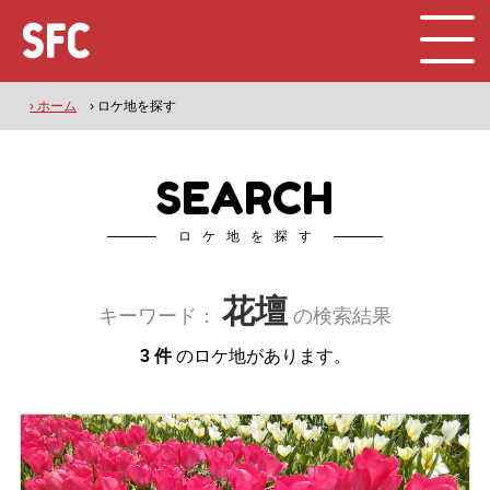
› ホーム
› ロケ地を探す
SEARCH
ロケ地を探す
花壇
キーワード：
の検索結果
3 件
のロケ地があります。