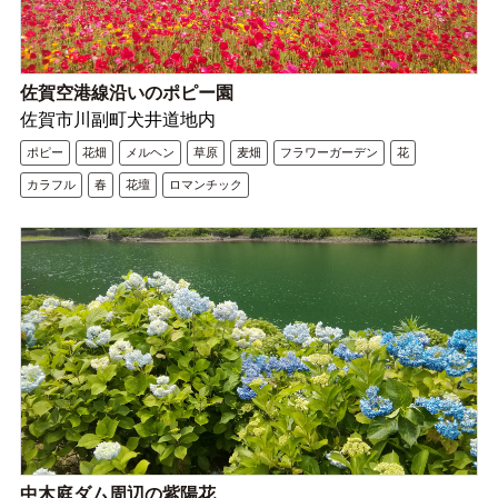
佐賀空港線沿いのポピー園
佐賀市川副町犬井道地内
ポピー
花畑
メルヘン
草原
麦畑
フラワーガーデン
花
カラフル
春
花壇
ロマンチック
中木庭ダム周辺の紫陽花