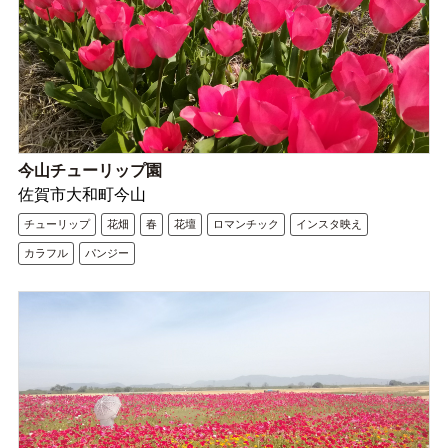
今山チューリップ園
佐賀市大和町今山
チューリップ
花畑
春
花壇
ロマンチック
インスタ映え
カラフル
パンジー