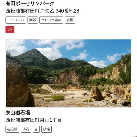
有田ポーセリンパーク
西松浦郡有田町戸矢乙 340番地28
ヨーロッパ
陶器
バロック建築
宮殿
VR
泉山磁石場
西松浦郡有田町泉山1丁目
磁石場
砕石
岩
砂場