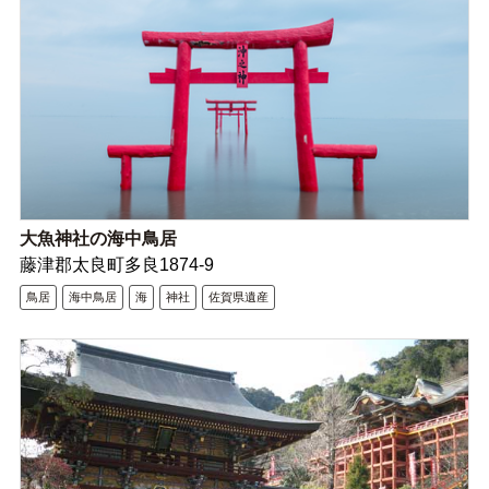
大魚神社の海中鳥居
藤津郡太良町多良1874-9
鳥居
海中鳥居
海
神社
佐賀県遺産