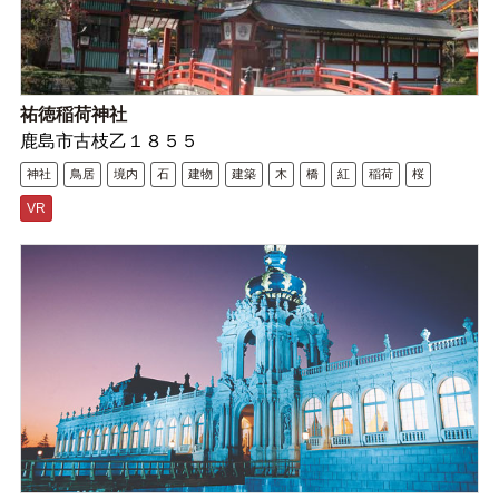
祐徳稲荷神社
鹿島市古枝乙１８５５
神社
鳥居
境内
石
建物
建築
木
橋
紅
稲荷
桜
VR