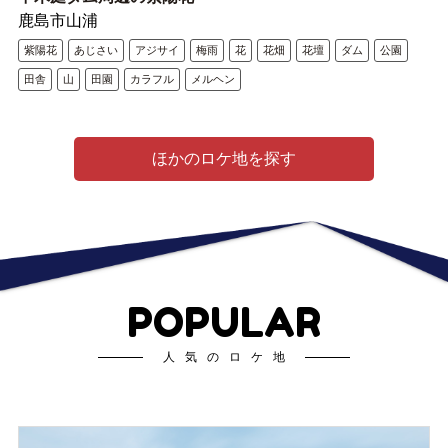
鹿島市山浦
紫陽花
あじさい
アジサイ
梅雨
花
花畑
花壇
ダム
公園
田舎
山
田園
カラフル
メルヘン
ほかのロケ地を探す
POPULAR
人気のロケ地