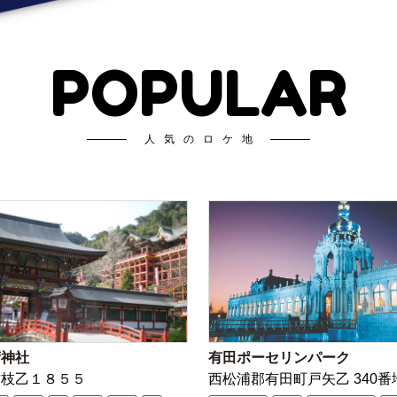
POPULAR
人気のロケ地
荷神社
有田ポーセリンパーク
古枝乙１８５５
西松浦郡有田町戸矢乙 340番