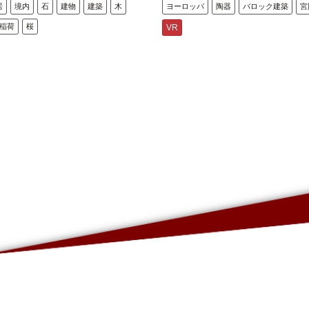
居
境内
石
建物
建築
木
ヨーロッパ
陶器
バロック建築
宮
稲荷
桜
VR