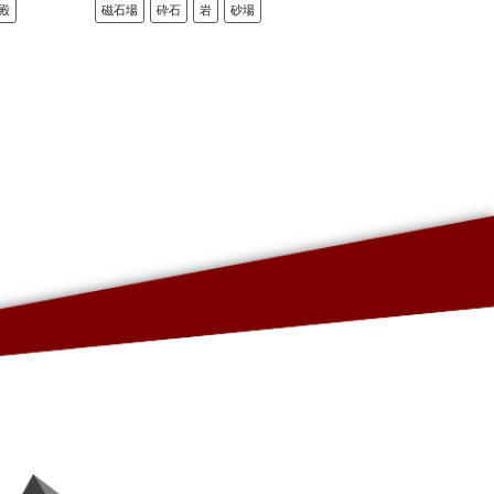
殿
磁石場
砕石
岩
砂場