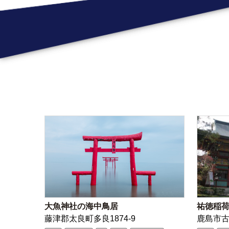
大魚神社の海中鳥居
祐徳稲
藤津郡太良町多良1874-9
鹿島市