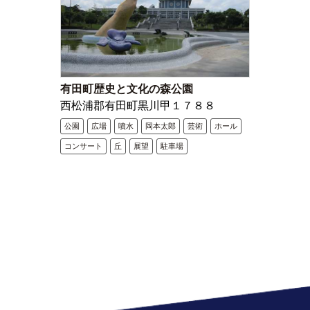
有田町歴史と文化の森公園
西松浦郡有田町黒川甲１７８８
公園
広場
噴水
岡本太郎
芸術
ホール
コンサート
丘
展望
駐車場