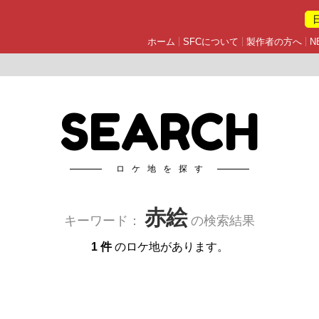
ホーム
SFCについて
製作者の方へ
N
SEARCH
ロケ地を探す
赤絵
キーワード：
の検索結果
1 件
のロケ地があります。