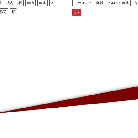
居
境内
石
建物
建築
木
ヨーロッパ
陶器
バロック建築
宮
稲荷
桜
VR