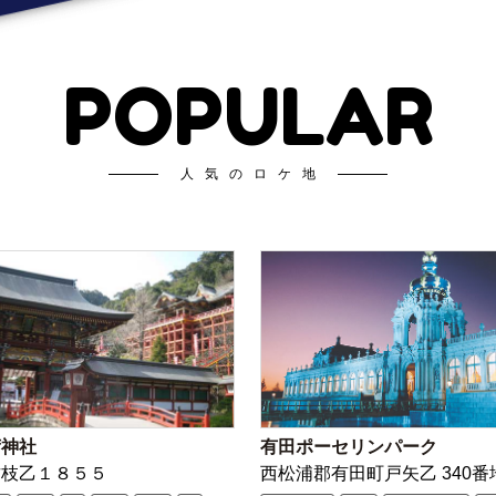
POPULAR
人気のロケ地
荷神社
有田ポーセリンパーク
古枝乙１８５５
西松浦郡有田町戸矢乙 340番