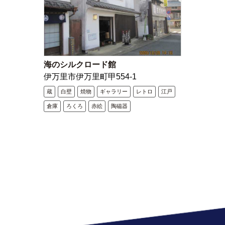
海のシルクロード館
伊万里市伊万里町甲554-1
蔵
白壁
焼物
ギャラリー
レトロ
江戸
倉庫
ろくろ
赤絵
陶磁器