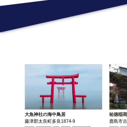
大魚神社の海中鳥居
祐徳稲
藤津郡太良町多良1874-9
鹿島市