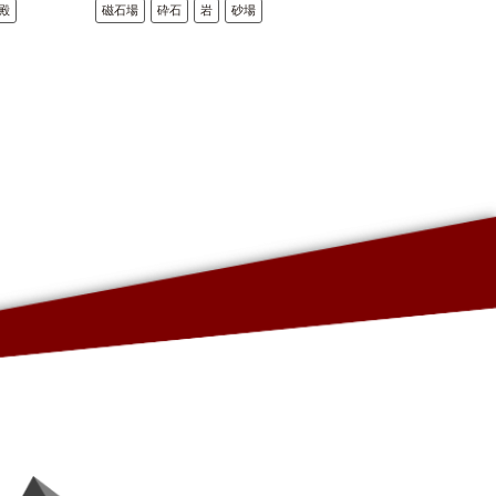
殿
磁石場
砕石
岩
砂場