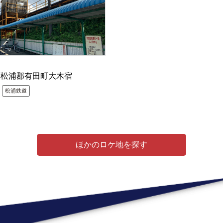
西松浦郡有田町大木宿
松浦鉄道
ほかのロケ地を探す