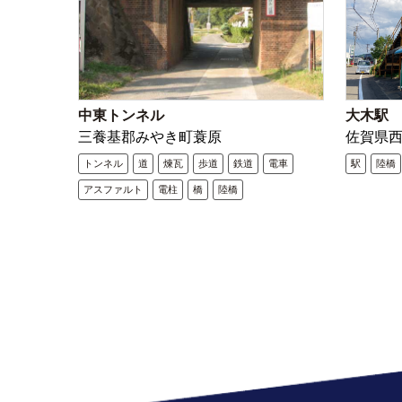
中東トンネル
大木駅
三養基郡みやき町蓑原
佐賀県
トンネル
道
煉瓦
歩道
鉄道
電車
駅
陸橋
アスファルト
電柱
橋
陸橋