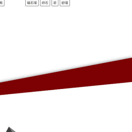
殿
磁石場
砕石
岩
砂場