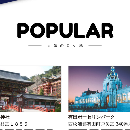
POPULAR
人気のロケ地
荷神社
有田ポーセリンパーク
古枝乙１８５５
西松浦郡有田町戸矢乙 340番