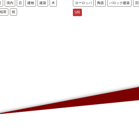
居
境内
石
建物
建築
木
ヨーロッパ
陶器
バロック建築
宮
稲荷
桜
VR