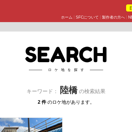
ホーム
SFCについて
製作者の方へ
N
SEARCH
ロケ地を探す
陸橋
キーワード：
の検索結果
2 件
のロケ地があります。