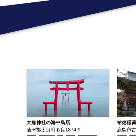
大魚神社の海中鳥居
祐徳稲
藤津郡太良町多良1874-9
鹿島市