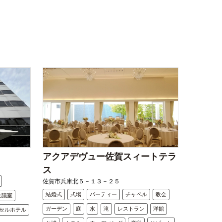
アクアデヴュー佐賀スィートテラ
ス
佐賀市兵庫北５－１３－２５
結婚式
式場
パーティー
チャペル
教会
会議室
ガーデン
庭
水
滝
レストラン
洋館
セルホテル