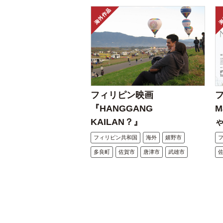
フィリピン映画
フ
『HANGGANG
M
KAILAN？』
フィリピン共和国
海外
嬉野市
多良町
佐賀市
唐津市
武雄市