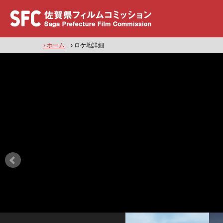
› ホーム
› ロケ地詳細