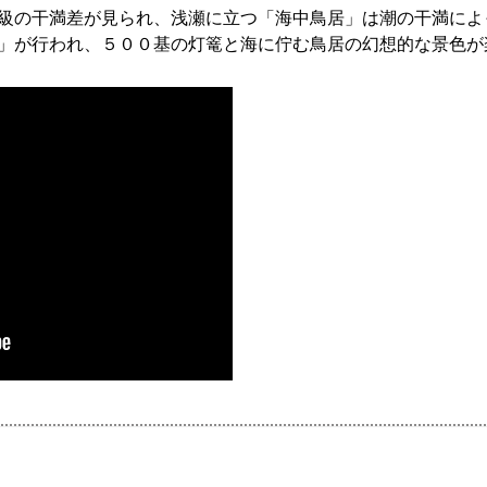
級の干満差が見られ、浅瀬に立つ「海中鳥居」は潮の干満によ
」が行われ、５００基の灯篭と海に佇む鳥居の幻想的な景色が