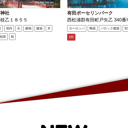
荷神社
有田ポーセリンパーク
古枝乙１８５５
西松浦郡有田町戸矢乙 340番
居
境内
石
建物
建築
木
ヨーロッパ
陶器
バロック建築
宮
稲荷
桜
VR