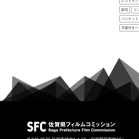
レストラン
邸宅
リ
バンケット
天蓋付きベ