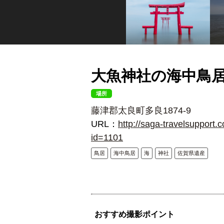
大魚神社の海中鳥
場所
藤津郡太良町多良1874-9
URL：
http://saga-travelsupport.c
id=1101
鳥居
海中鳥居
海
神社
佐賀県遺産
おすすめ撮影ポイント