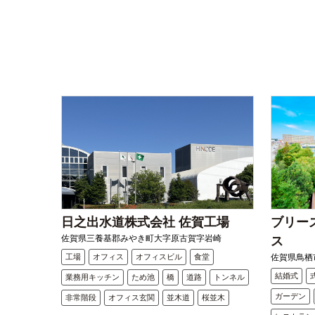
日之出水道株式会社 佐賀工場
ブリー
佐賀県三養基郡みやき町大字原古賀字岩崎
ス
工場
オフィス
オフィスビル
食堂
佐賀県鳥栖市
結婚式
業務用キッチン
ため池
橋
道路
トンネル
ガーデン
非常階段
オフィス玄関
並木道
桜並木