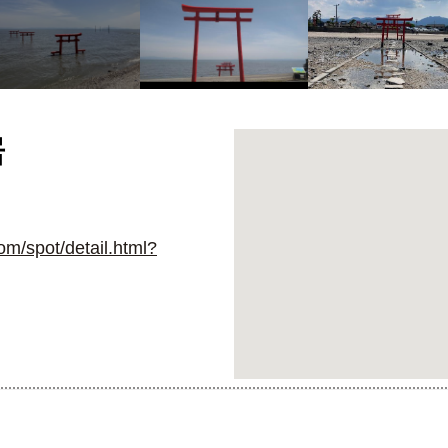
居
om/spot/detail.html?