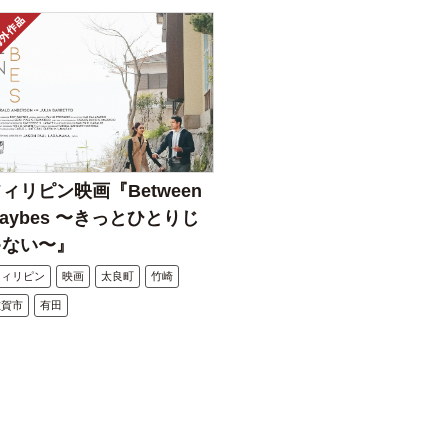
ィリピン映画『Between
aybes 〜きっとひとりじ
ゃない〜』
フィリピン
映画
太良町
竹崎
佐賀市
有田