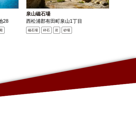
泉山磁石場
地28
西松浦郡有田町泉山1丁目
殿
磁石場
砕石
岩
砂場