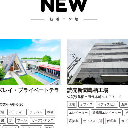
NEW
新着ロケ地
ズレイ・プライベートテラ
読売新聞鳥栖工場
佐賀県鳥栖市田代本町１１７７－２
弥生が丘6-20
工場
オフィス
オフィスビル
倉庫
式場
パーティー
チャペル
教会
エレベーター
業務用エレベーター
庭
水
プール
ガーデンテラス
応接室
オフィス玄関
仮眠室
カプ