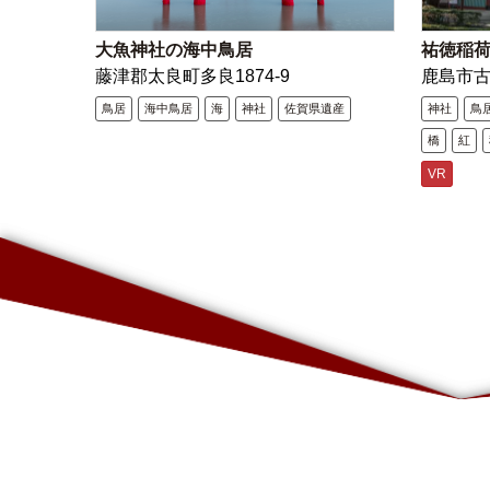
大魚神社の海中鳥居
祐徳稲
藤津郡太良町多良1874-9
鹿島市
鳥居
海中鳥居
海
神社
佐賀県遺産
神社
鳥
橋
紅
VR