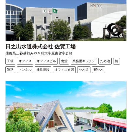
日之出水道株式会社 佐賀工場
佐賀県三養基郡みやき町大字原古賀字岩崎
工場
オフィス
オフィスビル
食堂
業務用キッチン
ため池
橋
道路
トンネル
非常階段
オフィス玄関
並木道
桜並木