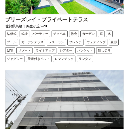
ブリーズレイ・プライベートテラス
佐賀県鳥栖市弥生が丘6-20
結婚式
式場
パーティー
チャペル
教会
ガーデン
庭
水
プール
ガーデンテラス
レストラン
フレンチ
ウェディング
豪邸
邸宅
リゾート
ライトアップ
シアター
バンケット
貸し切り
ジャグジー
天蓋付きベット
ロマンチック
ランタン