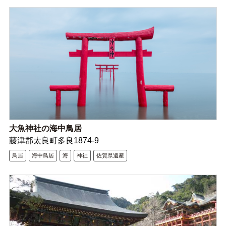
大魚神社の海中鳥居
藤津郡太良町多良1874-9
鳥居
海中鳥居
海
神社
佐賀県遺産