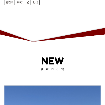
磁石場
砕石
岩
砂場
NEW
新着ロケ地