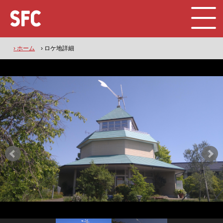
› ホーム
› ロケ地詳細