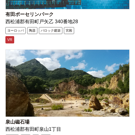
有田ポーセリンパーク
西松浦郡有田町戸矢乙 340番地28
ヨーロッパ
陶器
バロック建築
宮殿
VR
泉山磁石場
西松浦郡有田町泉山1丁目