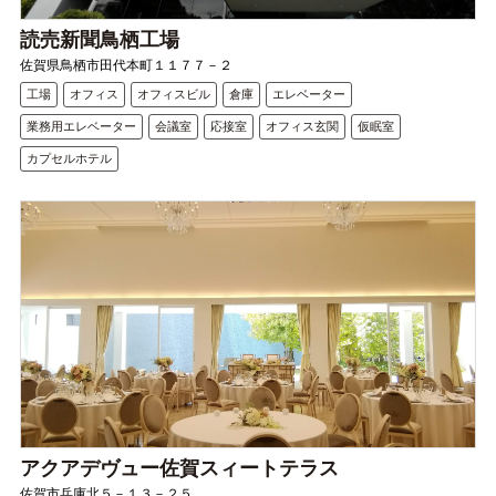
読売新聞鳥栖工場
佐賀県鳥栖市田代本町１１７７－２
工場
オフィス
オフィスビル
倉庫
エレベーター
業務用エレベーター
会議室
応接室
オフィス玄関
仮眠室
カプセルホテル
アクアデヴュー佐賀スィートテラス
佐賀市兵庫北５－１３－２５