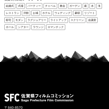
結婚式
式場
パーティー
チャペル
教会
ガーデン
庭
水
滝
レストラン
洋館
お城
ホテル
ウェディング
豪邸
リゾート
邸宅
モダン
ラグジュアリー
ライトアップ
スクリーン
会議室
ホール
シアター
ラウンジ
ロマンチック
〒840-8570