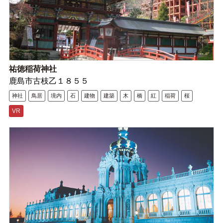
祐徳稲荷神社
鹿島市古枝乙１８５５
神社
鳥居
境内
石
建物
建築
木
橋
紅
稲荷
桜
VR