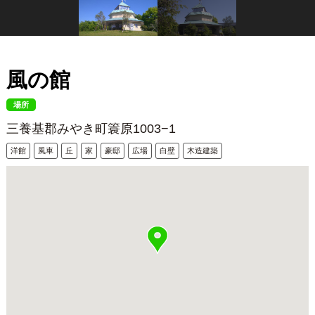
風の館
場所
三養基郡みやき町簑原1003−1
洋館
風車
丘
家
豪邸
広場
白壁
木造建築