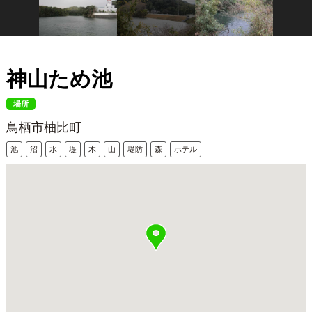
神山ため池
場所
鳥栖市柚比町
池
沼
水
堤
木
山
堤防
森
ホテル