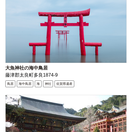
大魚神社の海中鳥居
藤津郡太良町多良1874-9
鳥居
海中鳥居
海
神社
佐賀県遺産