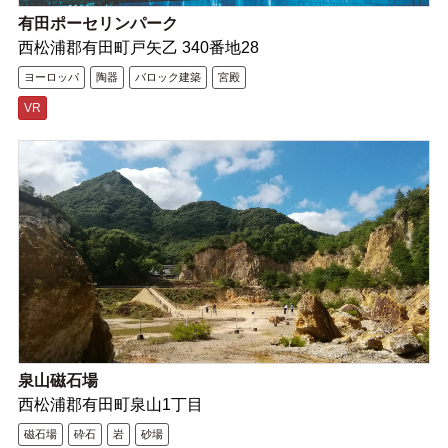
有田ポーセリンパーク
西松浦郡有田町戸矢乙 340番地28
ヨーロッパ
陶器
バロック建築
宮殿
VR
泉山磁石場
西松浦郡有田町泉山1丁目
磁石場
砕石
岩
砂場