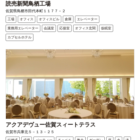
読売新聞鳥栖工場
佐賀県鳥栖市田代本町１１７７－２
工場
オフィス
オフィスビル
倉庫
エレベーター
業務用エレベーター
会議室
応接室
オフィス玄関
仮眠室
カプセルホテル
アクアデヴュー佐賀スィートテラス
佐賀市兵庫北５－１３－２５
結婚式
式場
パーティー
チャペル
教会
ガーデン
庭
水
滝