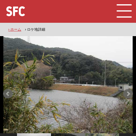
› ホーム
› ロケ地詳細