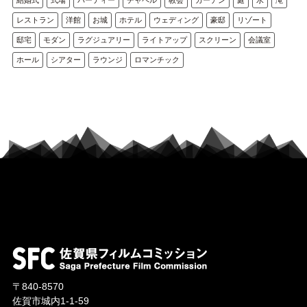
レストラン
洋館
お城
ホテル
ウェディング
豪邸
リゾート
邸宅
モダン
ラグジュアリー
ライトアップ
スクリーン
会議室
ホール
シアター
ラウンジ
ロマンチック
〒840-8570
佐賀市城内1-1-59