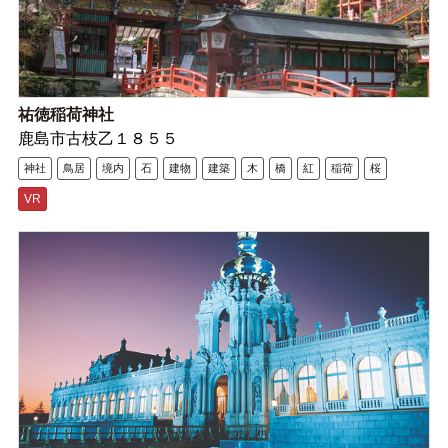
祐徳稲荷神社
鹿島市古枝乙１８５５
神社
鳥居
境内
石
建物
建築
木
橋
紅
稲荷
桜
VR