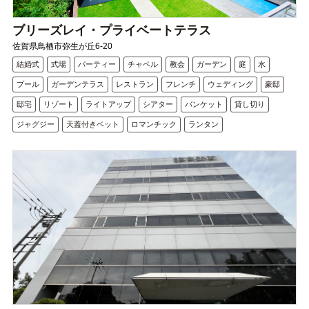
ブリーズレイ・プライベートテラス
佐賀県鳥栖市弥生が丘6-20
結婚式
式場
パーティー
チャペル
教会
ガーデン
庭
水
プール
ガーデンテラス
レストラン
フレンチ
ウェディング
豪邸
邸宅
リゾート
ライトアップ
シアター
バンケット
貸し切り
ジャグジー
天蓋付きベット
ロマンチック
ランタン