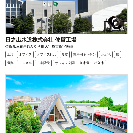
日之出水道株式会社 佐賀工場
佐賀県三養基郡みやき町大字原古賀字岩崎
工場
オフィス
オフィスビル
食堂
業務用キッチン
ため池
橋
道路
トンネル
非常階段
オフィス玄関
並木道
桜並木