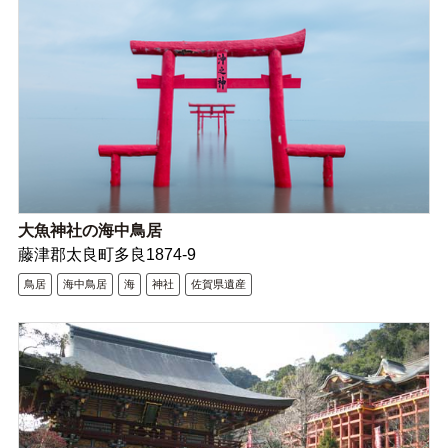
大魚神社の海中鳥居
藤津郡太良町多良1874-9
鳥居
海中鳥居
海
神社
佐賀県遺産