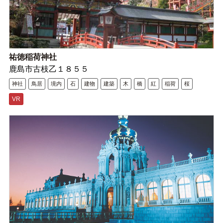
祐徳稲荷神社
鹿島市古枝乙１８５５
神社
鳥居
境内
石
建物
建築
木
橋
紅
稲荷
桜
VR