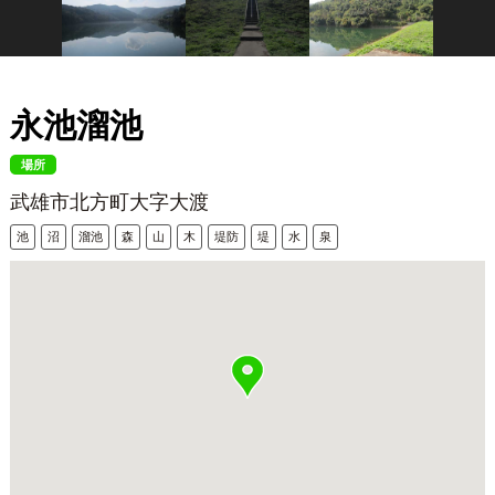
永池溜池
場所
武雄市北方町大字大渡
池
沼
溜池
森
山
木
堤防
堤
水
泉