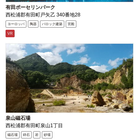
有田ポーセリンパーク
西松浦郡有田町戸矢乙 340番地28
ヨーロッパ
陶器
バロック建築
宮殿
VR
泉山磁石場
西松浦郡有田町泉山1丁目
磁石場
砕石
岩
砂場