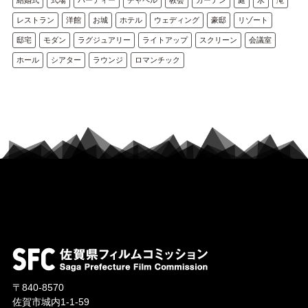
レストラン
洋館
お城
ホテル
ウェディング
豪邸
リゾート
邸宅
モダン
ラグジュアリー
ライトアップ
スクリーン
会議室
ホール
シアター
ラウンジ
ロマンチック
〒840-8570
佐賀市城内1-1-59