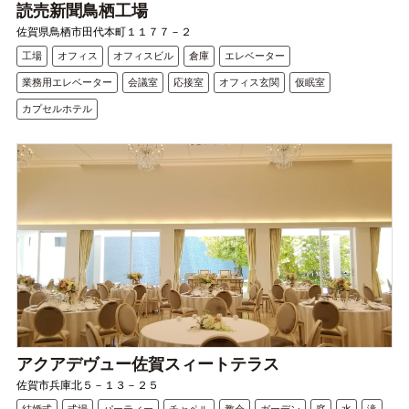
読売新聞鳥栖工場
佐賀県鳥栖市田代本町１１７７－２
工場
オフィス
オフィスビル
倉庫
エレベーター
業務用エレベーター
会議室
応接室
オフィス玄関
仮眠室
カプセルホテル
アクアデヴュー佐賀スィートテラス
佐賀市兵庫北５－１３－２５
結婚式
式場
パーティー
チャペル
教会
ガーデン
庭
水
滝