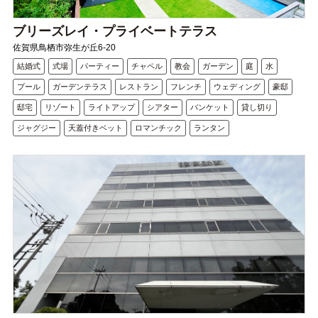
ブリーズレイ・プライベートテラス
佐賀県鳥栖市弥生が丘6-20
結婚式
式場
パーティー
チャペル
教会
ガーデン
庭
水
プール
ガーデンテラス
レストラン
フレンチ
ウェディング
豪邸
邸宅
リゾート
ライトアップ
シアター
バンケット
貸し切り
ジャグジー
天蓋付きベット
ロマンチック
ランタン