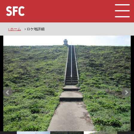
› ホーム
› ロケ地詳細