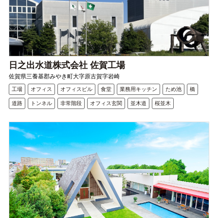
日之出水道株式会社 佐賀工場
佐賀県三養基郡みやき町大字原古賀字岩崎
工場
オフィス
オフィスビル
食堂
業務用キッチン
ため池
橋
道路
トンネル
非常階段
オフィス玄関
並木道
桜並木