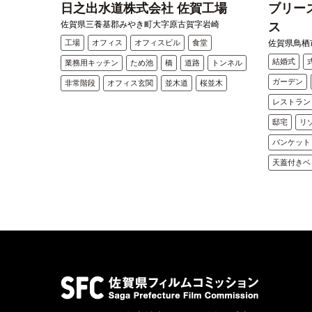
日之出水道株式会社 佐賀工場
ブリー
佐賀県三養基郡みやき町大字原古賀字岩崎
ス
工場
オフィス
オフィスビル
食堂
佐賀県鳥栖市
結婚式
業務用キッチン
ため池
橋
道路
トンネル
ガーデン
非常階段
オフィス玄関
並木道
桜並木
レストラン
邸宅
リ
バンケット
天蓋付きベ