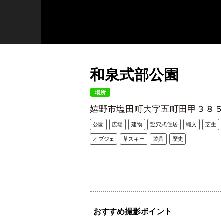
和泉式部公園
場所
嬉野市塩田町大字五町田甲３８
公園
広場
建物
竪穴式住居
縄文
芝生
オブジェ
草スキー
遊具
歴史
おすすめ撮影ポイント