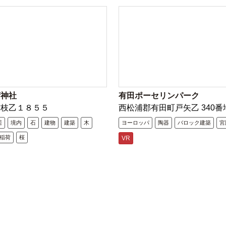
荷神社
有田ポーセリンパーク
古枝乙１８５５
西松浦郡有田町戸矢乙 340番
居
境内
石
建物
建築
木
ヨーロッパ
陶器
バロック建築
宮
稲荷
桜
VR