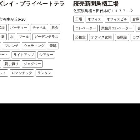
ズレイ・プライベートテラ
読売新聞鳥栖工場
佐賀県鳥栖市田代本町１１７７－２
弥生が丘6-20
工場
オフィス
オフィスビル
倉庫
式場
パーティー
チャペル
教会
エレベーター
業務用エレベーター
庭
水
プール
ガーデンテラス
応接室
オフィス玄関
仮眠室
カプ
フレンチ
ウェディング
豪邸
ゾート
ライトアップ
シアター
貸し切り
ジャグジー
ット
ロマンチック
ランタン