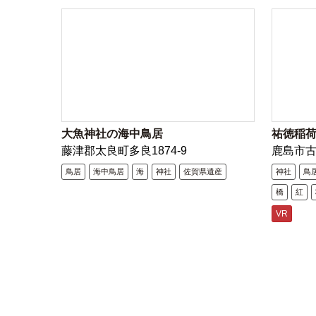
大魚神社の海中鳥居
祐徳稲
藤津郡太良町多良1874-9
鹿島市
鳥居
海中鳥居
海
神社
佐賀県遺産
神社
鳥
橋
紅
VR