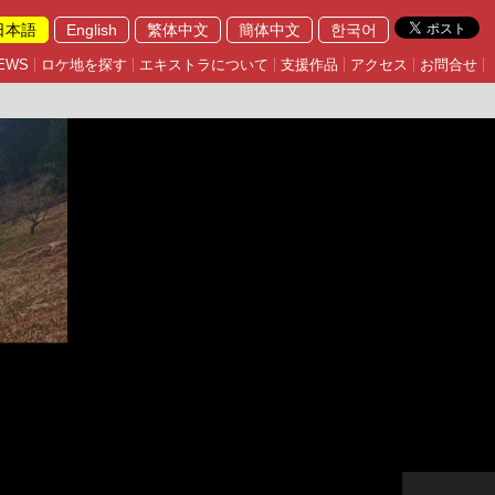
日本語
English
繁体中文
簡体中文
한국어
EWS
ロケ地を探す
エキストラについて
支援作品
アクセス
お問合せ