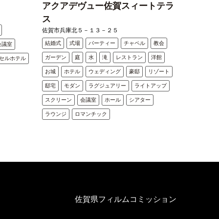
アクアデヴュー佐賀スィートテラ
ス
佐賀市兵庫北５－１３－２５
結婚式
式場
パーティー
チャペル
教会
会議室
ガーデン
庭
水
滝
レストラン
洋館
セルホテル
お城
ホテル
ウェディング
豪邸
リゾート
邸宅
モダン
ラグジュアリー
ライトアップ
スクリーン
会議室
ホール
シアター
ラウンジ
ロマンチック
佐賀県フィルムコミッション