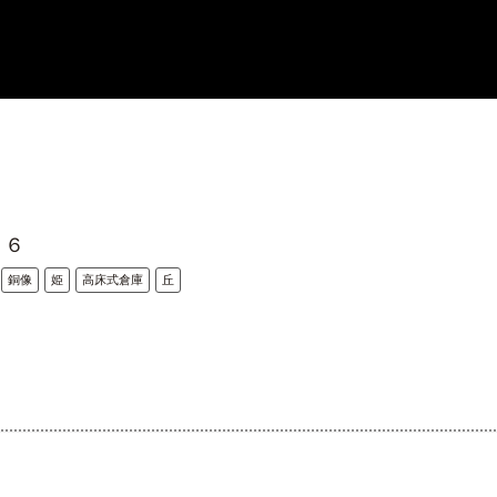
５６
銅像
姫
高床式倉庫
丘