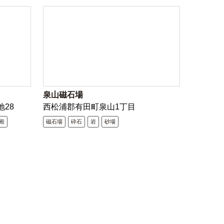
泉山磁石場
地28
西松浦郡有田町泉山1丁目
殿
磁石場
砕石
岩
砂場