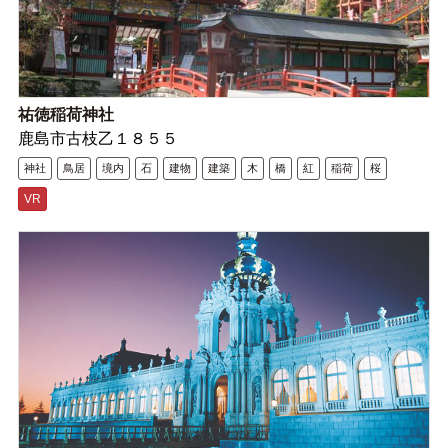
祐徳稲荷神社
鹿島市古枝乙１８５５
神社
鳥居
境内
石
建物
建築
木
橋
紅
稲荷
桜
VR