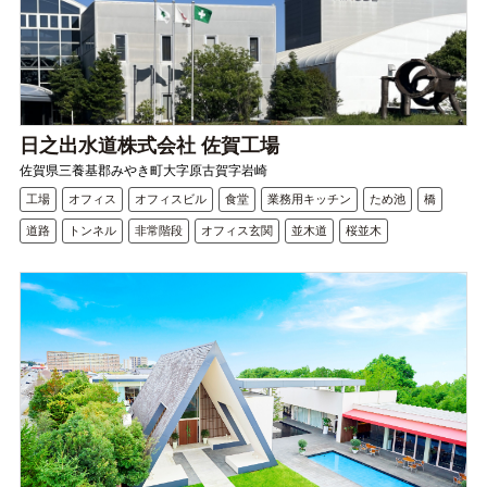
日之出水道株式会社 佐賀工場
佐賀県三養基郡みやき町大字原古賀字岩崎
工場
オフィス
オフィスビル
食堂
業務用キッチン
ため池
橋
道路
トンネル
非常階段
オフィス玄関
並木道
桜並木