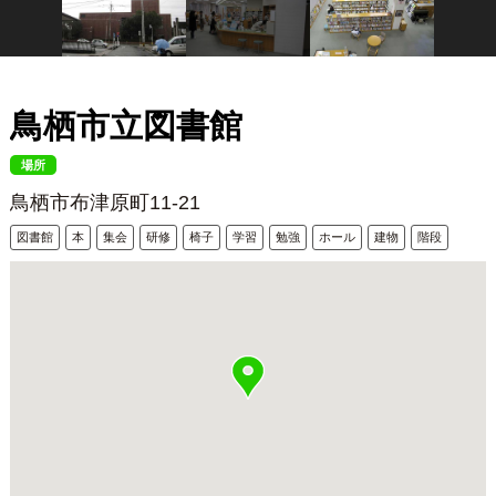
鳥栖市立図書館
場所
鳥栖市布津原町11-21
図書館
本
集会
研修
椅子
学習
勉強
ホール
建物
階段