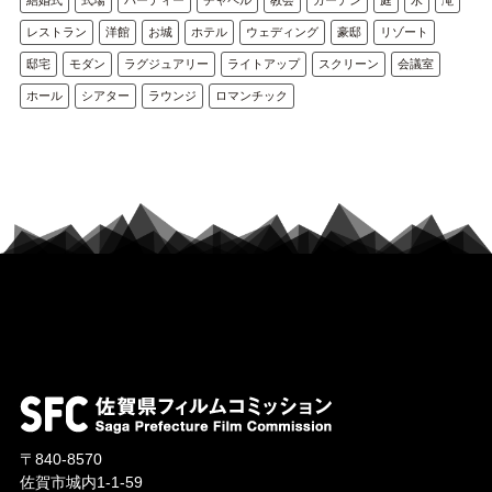
レストラン
洋館
お城
ホテル
ウェディング
豪邸
リゾート
邸宅
モダン
ラグジュアリー
ライトアップ
スクリーン
会議室
ホール
シアター
ラウンジ
ロマンチック
〒840-8570
佐賀市城内1-1-59