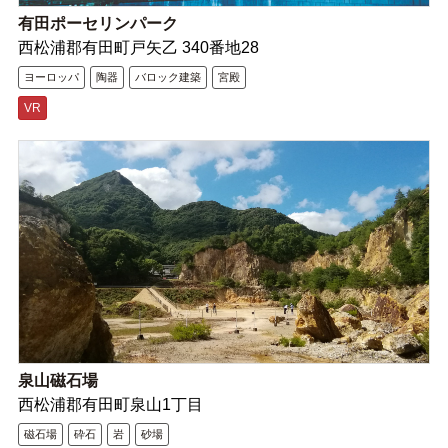
有田ポーセリンパーク
西松浦郡有田町戸矢乙 340番地28
ヨーロッパ
陶器
バロック建築
宮殿
VR
泉山磁石場
西松浦郡有田町泉山1丁目
磁石場
砕石
岩
砂場