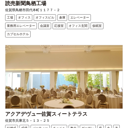
読売新聞鳥栖工場
佐賀県鳥栖市田代本町１１７７－２
工場
オフィス
オフィスビル
倉庫
エレベーター
業務用エレベーター
会議室
応接室
オフィス玄関
仮眠室
カプセルホテル
アクアデヴュー佐賀スィートテラス
佐賀市兵庫北５－１３－２５
結婚式
式場
パーティー
チャペル
教会
ガーデン
庭
水
滝