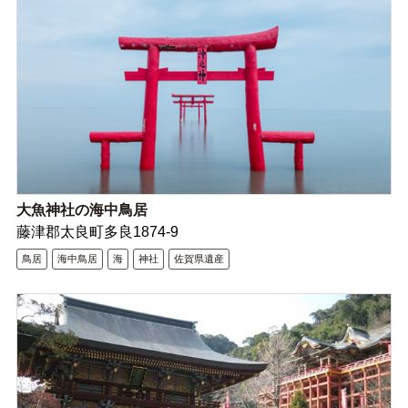
大魚神社の海中鳥居
藤津郡太良町多良1874-9
鳥居
海中鳥居
海
神社
佐賀県遺産