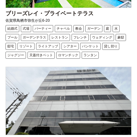
ブリーズレイ・プライベートテラス
佐賀県鳥栖市弥生が丘6-20
結婚式
式場
パーティー
チャペル
教会
ガーデン
庭
水
プール
ガーデンテラス
レストラン
フレンチ
ウェディング
豪邸
邸宅
リゾート
ライトアップ
シアター
バンケット
貸し切り
ジャグジー
天蓋付きベット
ロマンチック
ランタン