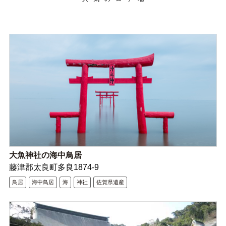
大魚神社の海中鳥居
藤津郡太良町多良1874-9
鳥居
海中鳥居
海
神社
佐賀県遺産