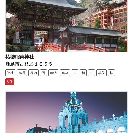
祐徳稲荷神社
鹿島市古枝乙１８５５
神社
鳥居
境内
石
建物
建築
木
橋
紅
稲荷
桜
VR