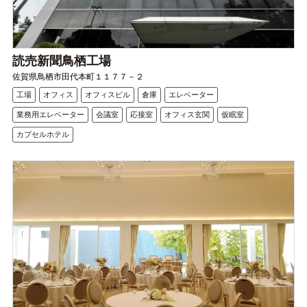
読売新聞鳥栖工場
佐賀県鳥栖市田代本町１１７７－２
工場
オフィス
オフィスビル
倉庫
エレベーター
業務用エレベーター
会議室
応接室
オフィス玄関
仮眠室
カプセルホテル