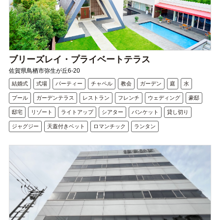
ブリーズレイ・プライベートテラス
佐賀県鳥栖市弥生が丘6-20
結婚式
式場
パーティー
チャペル
教会
ガーデン
庭
水
プール
ガーデンテラス
レストラン
フレンチ
ウェディング
豪邸
邸宅
リゾート
ライトアップ
シアター
バンケット
貸し切り
ジャグジー
天蓋付きベット
ロマンチック
ランタン