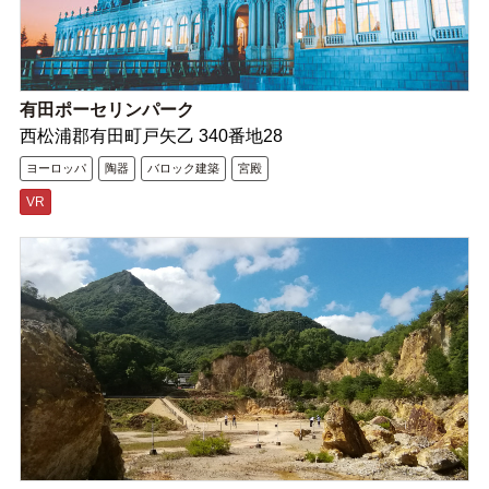
有田ポーセリンパーク
西松浦郡有田町戸矢乙 340番地28
ヨーロッパ
陶器
バロック建築
宮殿
VR