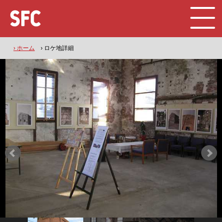
› ホーム
› ロケ地詳細