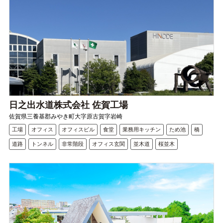
日之出水道株式会社 佐賀工場
佐賀県三養基郡みやき町大字原古賀字岩崎
工場
オフィス
オフィスビル
食堂
業務用キッチン
ため池
橋
道路
トンネル
非常階段
オフィス玄関
並木道
桜並木