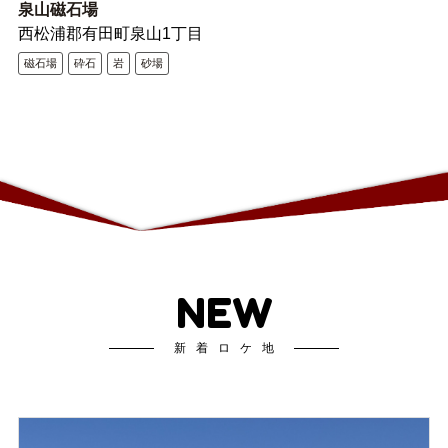
泉山磁石場
西松浦郡有田町泉山1丁目
磁石場
砕石
岩
砂場
NEW
新着ロケ地