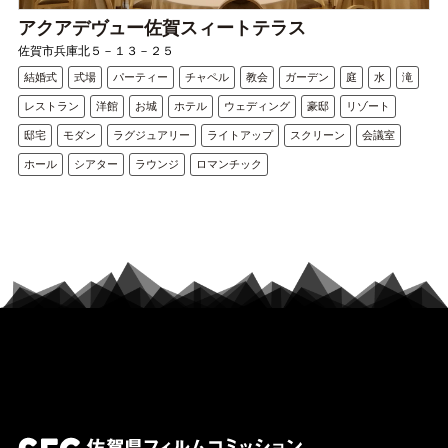
アクアデヴュー佐賀スィートテラス
佐賀市兵庫北５－１３－２５
結婚式
式場
パーティー
チャペル
教会
ガーデン
庭
水
滝
レストラン
洋館
お城
ホテル
ウェディング
豪邸
リゾート
邸宅
モダン
ラグジュアリー
ライトアップ
スクリーン
会議室
ホール
シアター
ラウンジ
ロマンチック