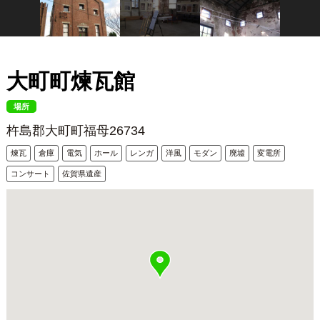
大町町煉瓦館
場所
杵島郡大町町福母26734
煉瓦
倉庫
電気
ホール
レンガ
洋風
モダン
廃墟
変電所
コンサート
佐賀県遺産