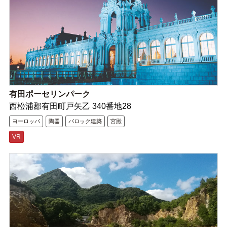
有田ポーセリンパーク
西松浦郡有田町戸矢乙 340番地28
ヨーロッパ
陶器
バロック建築
宮殿
VR