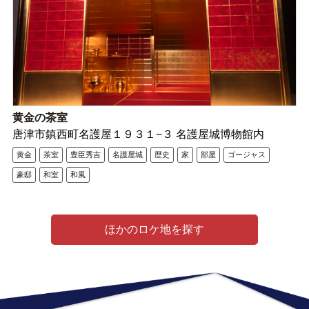
黄金の茶室
唐津市鎮西町名護屋１９３１−３ 名護屋城博物館内
黄金
茶室
豊臣秀吉
名護屋城
歴史
家
部屋
ゴージャス
豪邸
和室
和風
ほかのロケ地を探す