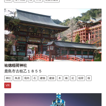
祐徳稲荷神社
鹿島市古枝乙１８５５
神社
鳥居
境内
石
建物
建築
木
橋
紅
稲荷
桜
VR