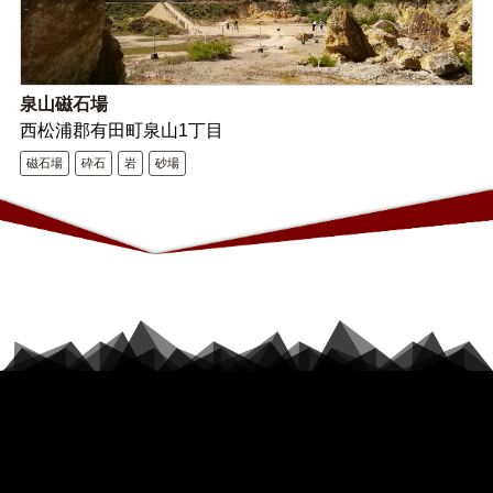
泉山磁石場
西松浦郡有田町泉山1丁目
磁石場
砕石
岩
砂場