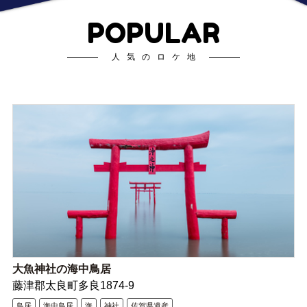
POPULAR
人気のロケ地
大魚神社の海中鳥居
藤津郡太良町多良1874-9
鳥居
海中鳥居
海
神社
佐賀県遺産