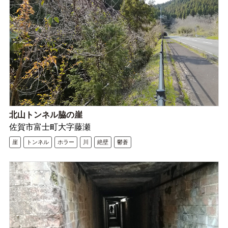
北山トンネル脇の崖
佐賀市富士町大字藤瀬
崖
トンネル
ホラー
川
絶壁
鬱蒼