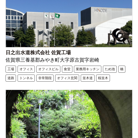
日之出水道株式会社 佐賀工場
佐賀県三養基郡みやき町大字原古賀字岩崎
工場
オフィス
オフィスビル
食堂
業務用キッチン
ため池
橋
道路
トンネル
非常階段
オフィス玄関
並木道
桜並木