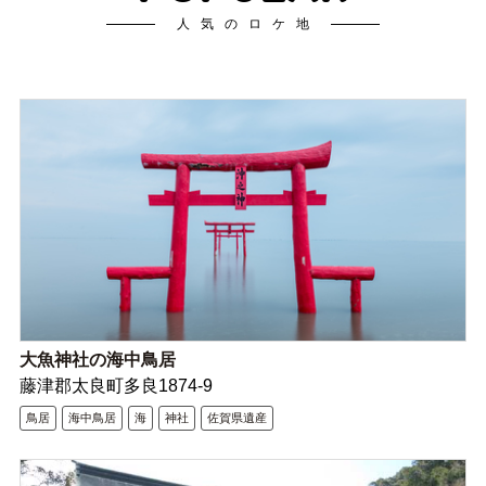
人気のロケ地
大魚神社の海中鳥居
藤津郡太良町多良1874-9
鳥居
海中鳥居
海
神社
佐賀県遺産