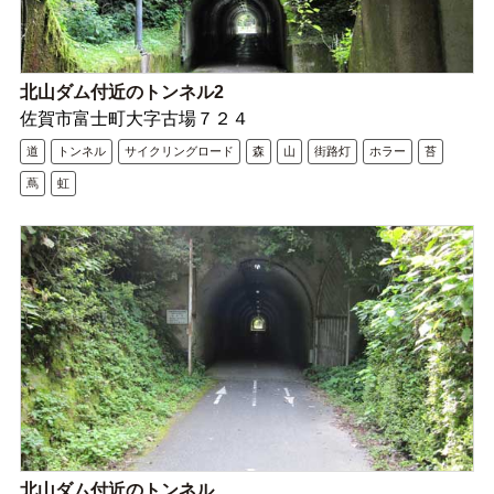
北山ダム付近のトンネル2
佐賀市富士町大字古場７２４
道
トンネル
サイクリングロード
森
山
街路灯
ホラー
苔
蔦
虹
北山ダム付近のトンネル