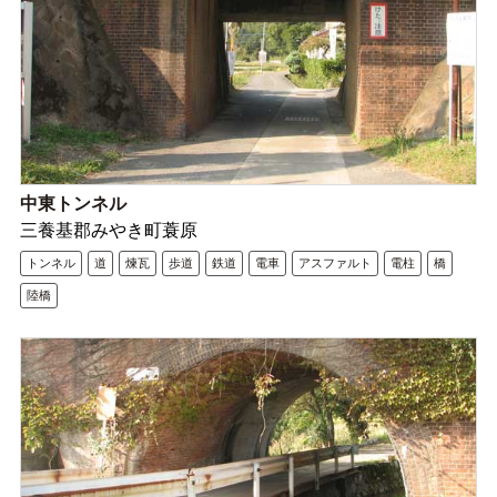
中東トンネル
三養基郡みやき町蓑原
トンネル
道
煉瓦
歩道
鉄道
電車
アスファルト
電柱
橋
陸橋