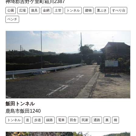
神埼郡吉野ケ里町箱川2387
公園
広場
遊具
金網
土管
トンネル
建物
藁ぶき
すべり台
ベンチ
飯田トンネル
鹿島市飯田1240
トンネル
道
歩道
線路
電車
田舎
民家
通路
裏
橋