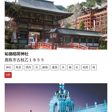
祐徳稲荷神社
鹿島市古枝乙１８５５
神社
鳥居
境内
石
建物
建築
木
橋
紅
稲荷
桜
VR