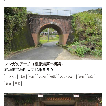
レンガのアーチ（松原湯第一橋梁）
武雄市武雄町大字武雄５５９
トンネル
電車
鉄道
レンガ
煉瓦
アスファルト
農道
線路
農地
田園