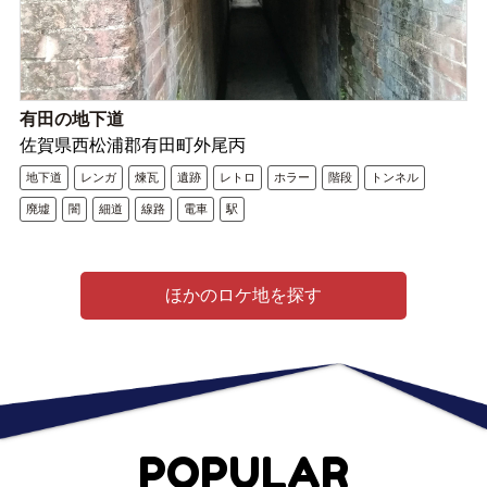
有田の地下道
佐賀県西松浦郡有田町外尾丙
地下道
レンガ
煉瓦
遺跡
レトロ
ホラー
階段
トンネル
廃墟
闇
細道
線路
電車
駅
ほかのロケ地を探す
POPULAR