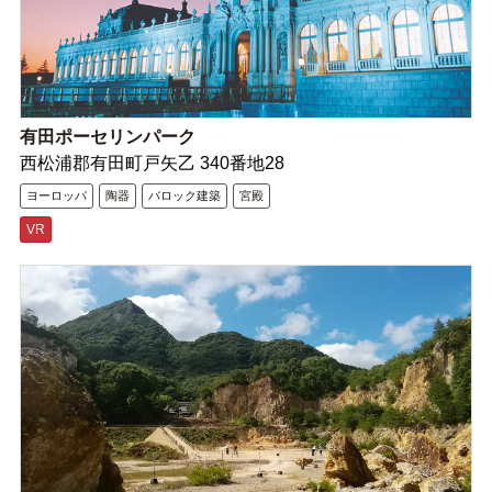
有田ポーセリンパーク
西松浦郡有田町戸矢乙 340番地28
ヨーロッパ
陶器
バロック建築
宮殿
VR