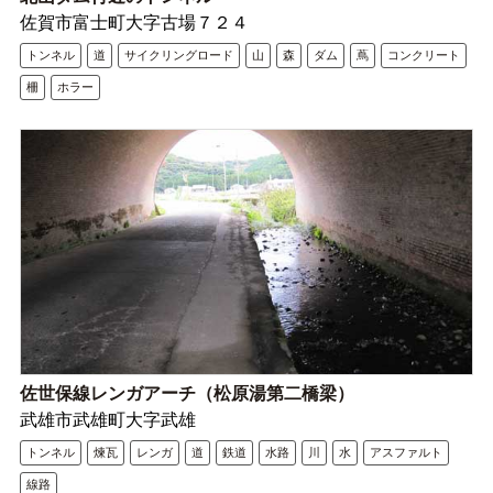
佐賀市富士町大字古場７２４
トンネル
道
サイクリングロード
山
森
ダム
蔦
コンクリート
柵
ホラー
佐世保線レンガアーチ（松原湯第二橋梁）
武雄市武雄町大字武雄
トンネル
煉瓦
レンガ
道
鉄道
水路
川
水
アスファルト
線路