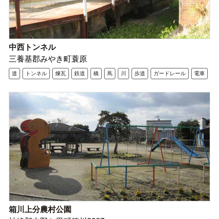
中西トンネル
三養基郡みやき町蓑原
道
トンネル
煉瓦
鉄道
橋
蔦
川
歩道
ガードレール
電車
箱川上分農村公園