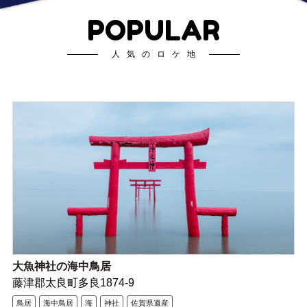
POPULAR
人気のロケ地
大魚神社の海中鳥居
藤津郡太良町多良1874-9
鳥居
海中鳥居
海
神社
佐賀県遺産