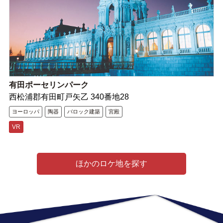
有田ポーセリンパーク
西松浦郡有田町戸矢乙 340番地28
ヨーロッパ
陶器
バロック建築
宮殿
VR
ほかのロケ地を探す