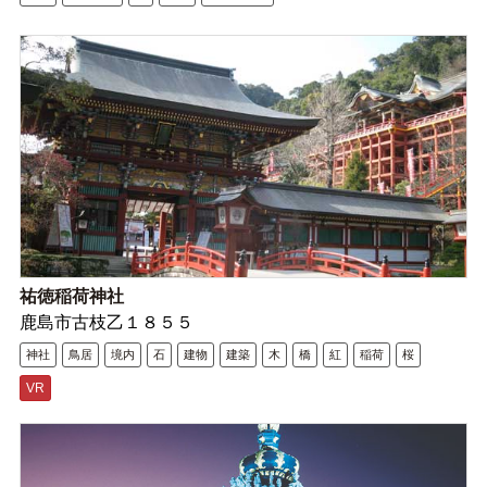
祐徳稲荷神社
鹿島市古枝乙１８５５
神社
鳥居
境内
石
建物
建築
木
橋
紅
稲荷
桜
VR