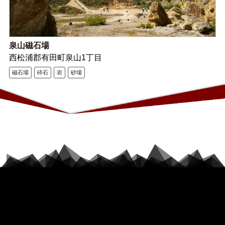
泉山磁石場
西松浦郡有田町泉山1丁目
磁石場
砕石
岩
砂場