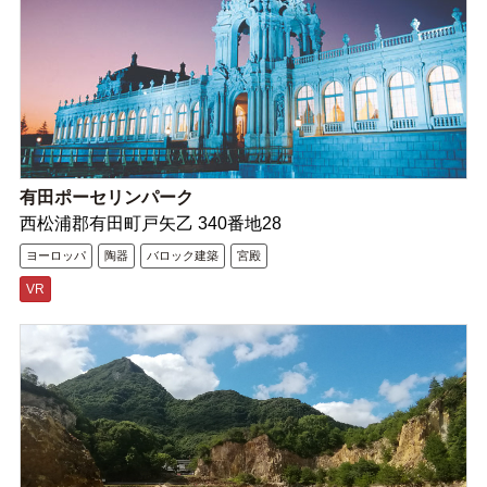
有田ポーセリンパーク
西松浦郡有田町戸矢乙 340番地28
ヨーロッパ
陶器
バロック建築
宮殿
VR