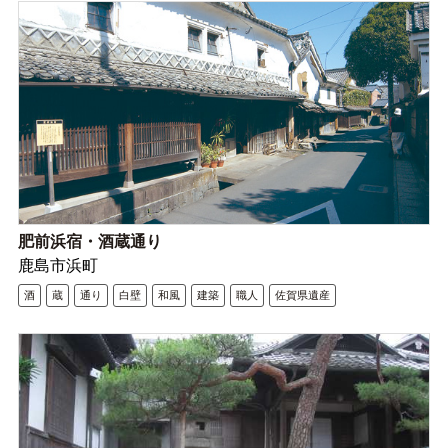
肥前浜宿・酒蔵通り
鹿島市浜町
酒
蔵
通り
白壁
和風
建築
職人
佐賀県遺産