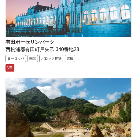
有田ポーセリンパーク
西松浦郡有田町戸矢乙 340番地28
ヨーロッパ
陶器
バロック建築
宮殿
VR