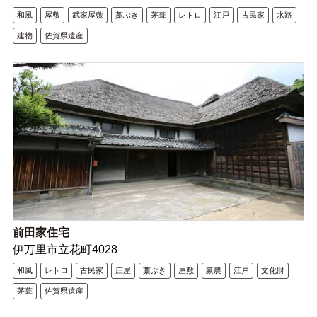
和風
屋敷
武家屋敷
藁ぶき
茅葺
レトロ
江戸
古民家
水路
建物
佐賀県遺産
前田家住宅
伊万里市立花町4028
和風
レトロ
古民家
庄屋
藁ぶき
屋敷
豪農
江戸
文化財
茅葺
佐賀県遺産