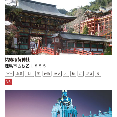
祐徳稲荷神社
鹿島市古枝乙１８５５
神社
鳥居
境内
石
建物
建築
木
橋
紅
稲荷
桜
VR