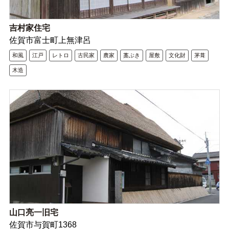
吉村家住宅
佐賀市富士町上無津呂
和風
江戸
レトロ
古民家
農家
藁ぶき
屋敷
文化財
茅葺
木造
山口亮一旧宅
佐賀市与賀町1368