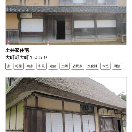
土井家住宅
大町町大町１０５０
家
町屋
農家
和風
建築
土間
古民家
文化財
木造
明治