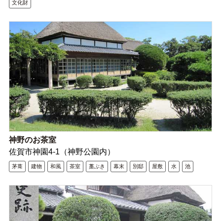
文化財
神野のお茶室
佐賀市神園4-1（神野公園内）
茅葺
建物
和風
茶室
藁ぶき
幕末
別邸
屋敷
水
池