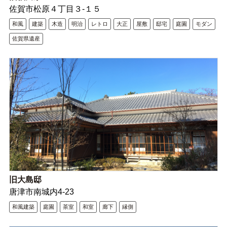
佐賀市松原４丁目３-１５
和風
建築
木造
明治
レトロ
大正
屋敷
邸宅
庭園
モダン
佐賀県遺産
旧大島邸
唐津市南城内4-23
和風建築
庭園
茶室
和室
廊下
縁側