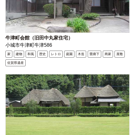
牛津町会館（旧田中丸家住宅）
小城市牛津町牛津586
家
建物
和風
歴史
レトロ
庭園
木造
畳廊下
商家
屋敷
佐賀県遺産