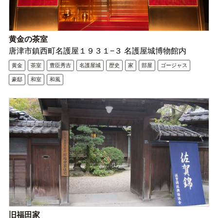
黄金の茶室
唐津市鎮西町名護屋１９３１−３ 名護屋城博物館内
黄金
茶室
豊臣秀吉
名護屋城
歴史
家
部屋
ゴージャス
豪邸
和室
和風
旧福田家