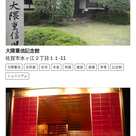
大隈重信記念館
佐賀市水ヶ江２丁目１１-11
大隈重信
古民家
住宅
木造
和風
建築
庭園
茅葺
記念館
ミュージアム