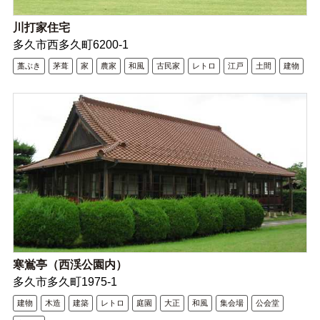
川打家住宅
多久市西多久町6200-1
藁ぶき
茅葺
家
農家
和風
古民家
レトロ
江戸
土間
建物
寒鴬亭（西渓公園内）
多久市多久町1975‐1
建物
木造
建築
レトロ
庭園
大正
和風
集会場
公会堂