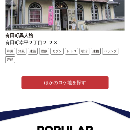
有田町異人館
有田町幸平２丁目２-２３
和風
洋風
建築
屋敷
モダン
レトロ
明治
建物
ベランダ
洋館
ほかのロケ地を探す
POPULAR