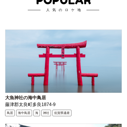
人気のロケ地
大魚神社の海中鳥居
藤津郡太良町多良1874-9
鳥居
海中鳥居
海
神社
佐賀県遺産