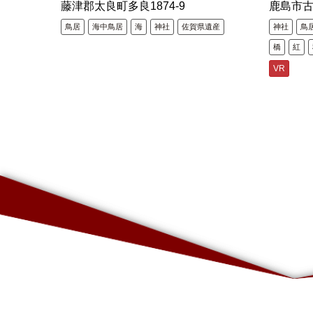
藤津郡太良町多良1874-9
鹿島市
鳥居
海中鳥居
海
神社
佐賀県遺産
神社
鳥
橋
紅
VR