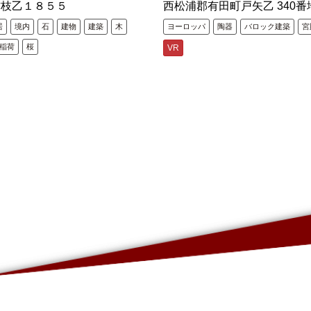
古枝乙１８５５
西松浦郡有田町戸矢乙 340番
居
境内
石
建物
建築
木
ヨーロッパ
陶器
バロック建築
宮
稲荷
桜
VR