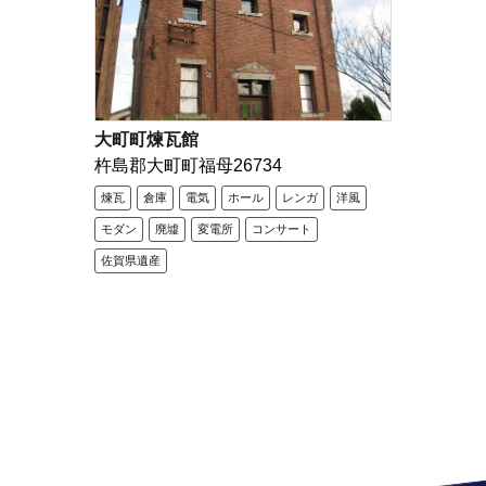
大町町煉瓦館
杵島郡大町町福母26734
煉瓦
倉庫
電気
ホール
レンガ
洋風
モダン
廃墟
変電所
コンサート
佐賀県遺産