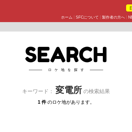
ホーム
SFCについて
製作者の方へ
N
SEARCH
ロケ地を探す
変電所
キーワード：
の検索結果
1 件
のロケ地があります。