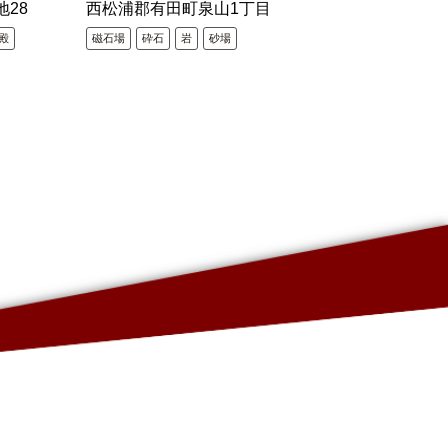
地28
西松浦郡有田町泉山1丁目
殿
磁石場
砕石
岩
砂場