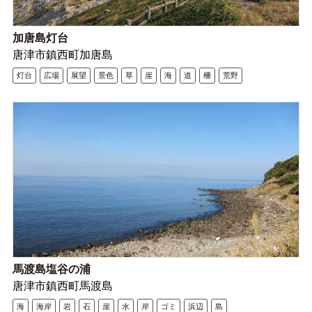
加唐島灯台
唐津市鎮西町加唐島
灯台
広場
展望
景色
草
崖
海
道
柵
荒野
馬渡島塩谷の浦
唐津市鎮西町馬渡島
海
海岸
岩
石
崖
水
岸
ゴミ
浜辺
島