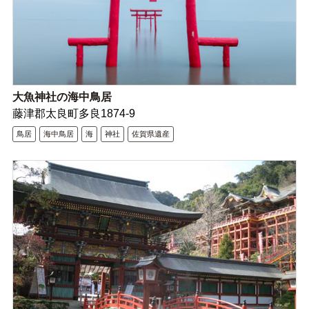
大魚神社の海中鳥居
藤津郡太良町多良1874-9
鳥居
海中鳥居
海
神社
佐賀県遺産