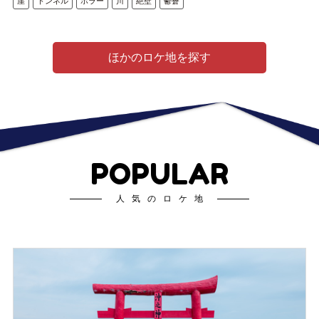
崖
トンネル
ホラー
川
絶壁
鬱蒼
ほかのロケ地を探す
POPULAR
人気のロケ地