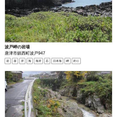
波戸岬の岩場
唐津市鎮西町波戸947
岩
崖
岸
海
海岸
石
日本海
岬
釣り