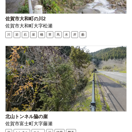
佐賀市大和町の川2
佐賀市大和町大字松瀬
川
岩
石
崖
橋
草
蔦
水
岸
藪
北山トンネル脇の崖
佐賀市富士町大字藤瀬