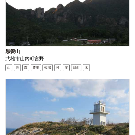
黒髪山
武雄市山内町宮野
山
岩
森
農場
牧場
村
崖
斜面
木