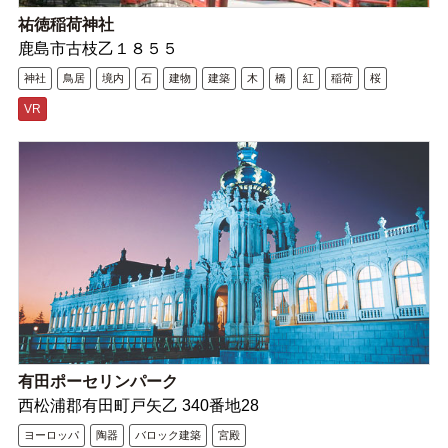
祐徳稲荷神社
鹿島市古枝乙１８５５
神社
鳥居
境内
石
建物
建築
木
橋
紅
稲荷
桜
VR
有田ポーセリンパーク
西松浦郡有田町戸矢乙 340番地28
ヨーロッパ
陶器
バロック建築
宮殿