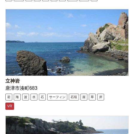
立神岩
唐津市湊町683
岩
海
波
水
石
サーフィン
石垣
崖
草
岸
VR