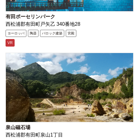
有田ポーセリンパーク
西松浦郡有田町戸矢乙 340番地28
ヨーロッパ
陶器
バロック建築
宮殿
VR
泉山磁石場
西松浦郡有田町泉山1丁目