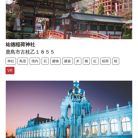
祐徳稲荷神社
鹿島市古枝乙１８５５
神社
鳥居
境内
石
建物
建築
木
橋
紅
稲荷
桜
VR