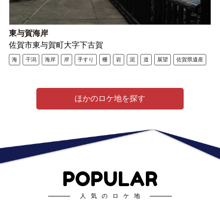
東与賀海岸
佐賀市東与賀町大字下古賀
海
干潟
海岸
岸
手すり
柵
岩
泥
道
展望
佐賀県遺産
ほかのロケ地を探す
POPULAR
人気のロケ地