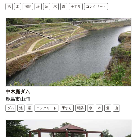
池
水
溜池
堤
沼
木
森
手すり
コンクリート
中木庭ダム
鹿島市山浦
ダム
池
沼
コンクリート
手すり
堤防
水
木
道
山