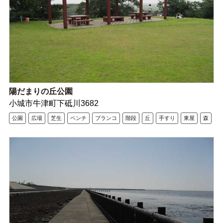
陽だまりの丘公園
小城市牛津町下砥川3682
公園
広場
芝生
ベンチ
ブランコ
階段
丘
手すり
東屋
森