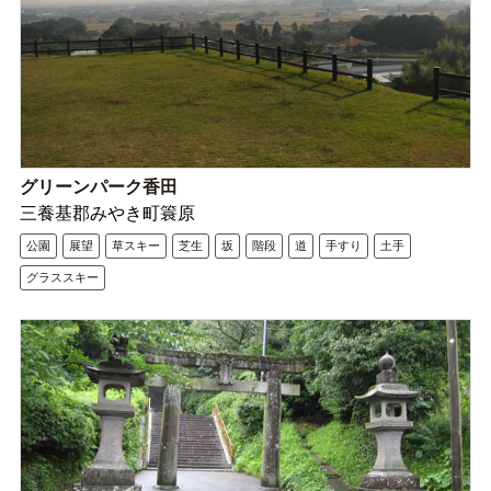
グリーンパーク香田
三養基郡みやき町簑原
公園
展望
草スキー
芝生
坂
階段
道
手すり
土手
グラススキー