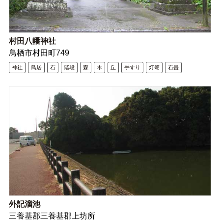
村田八幡神社
鳥栖市村田町749
神社
鳥居
石
階段
森
木
丘
手すり
灯篭
石畳
外記溜池
三養基郡三養基郡上坊所