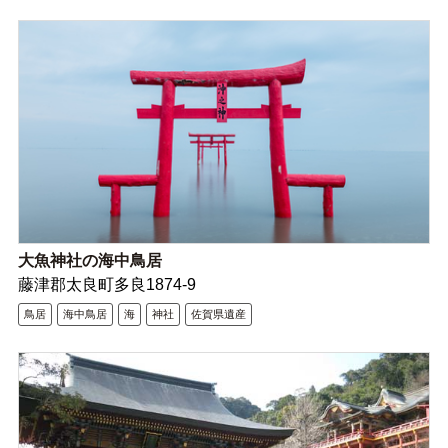
大魚神社の海中鳥居
藤津郡太良町多良1874-9
鳥居
海中鳥居
海
神社
佐賀県遺産