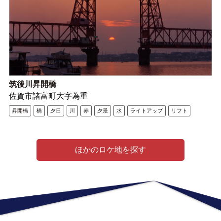
筑後川昇開橋
佐賀市諸富町大字為重
昇開橋
橋
夕日
川
赤
夕景
水
ライトアップ
リフト
ほかのロケ地を探す