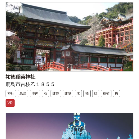
祐徳稲荷神社
鹿島市古枝乙１８５５
神社
鳥居
境内
石
建物
建築
木
橋
紅
稲荷
桜
VR