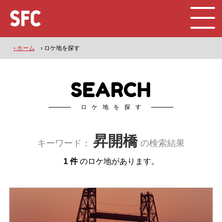
› ホーム
› ロケ地を探す
SEARCH
ロケ地を探す
昇開橋
キーワード：
の検索結果
1 件
のロケ地があります。