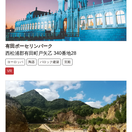
有田ポーセリンパーク
西松浦郡有田町戸矢乙 340番地28
ヨーロッパ
陶器
バロック建築
宮殿
VR