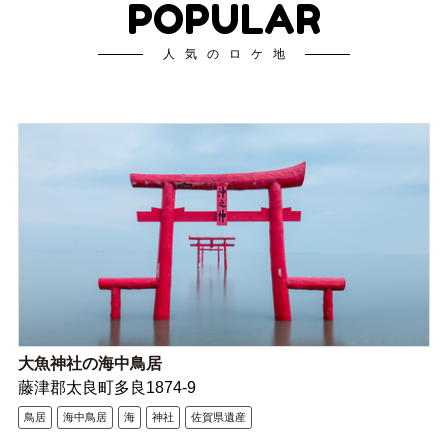
POPULAR
人気のロケ地
大魚神社の海中鳥居
藤津郡太良町多良1874-9
鳥居
海中鳥居
海
神社
佐賀県遺産