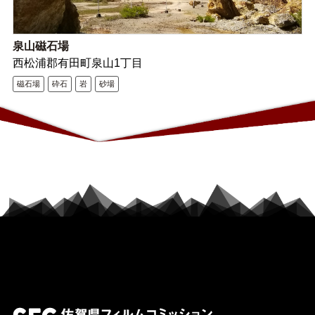
泉山磁石場
西松浦郡有田町泉山1丁目
磁石場
砕石
岩
砂場