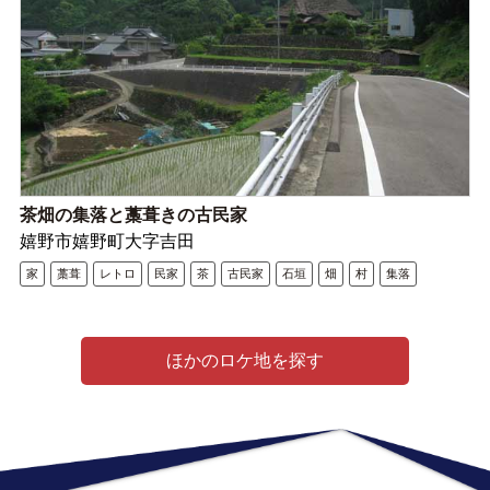
茶畑の集落と藁葺きの古民家
嬉野市嬉野町大字吉田
家
藁葺
レトロ
民家
茶
古民家
石垣
畑
村
集落
ほかのロケ地を探す