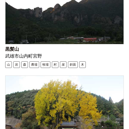
黒髪山
武雄市山内町宮野
山
岩
森
農場
牧場
村
崖
斜面
木