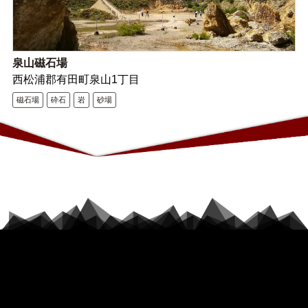
泉山磁石場
西松浦郡有田町泉山1丁目
磁石場
砕石
岩
砂場