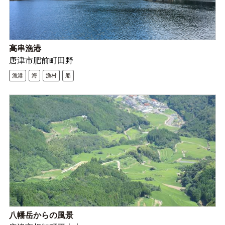
高串漁港
唐津市肥前町田野
漁港
海
漁村
船
八幡岳からの風景