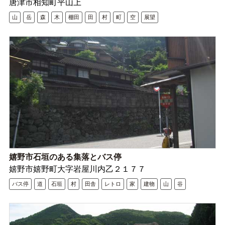
唐津市相知町平山上
山
岳
森
木
棚田
田
村
町
空
展望
嬉野市石垣のある集落とバス停
嬉野市嬉野町大字岩屋川内乙２１７７
バス停
道
石垣
村
田舎
レトロ
家
建物
山
谷