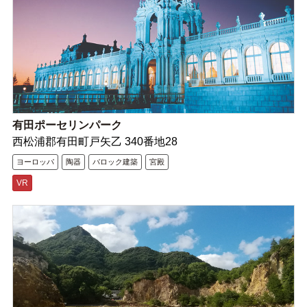
有田ポーセリンパーク
西松浦郡有田町戸矢乙 340番地28
ヨーロッパ
陶器
バロック建築
宮殿
VR