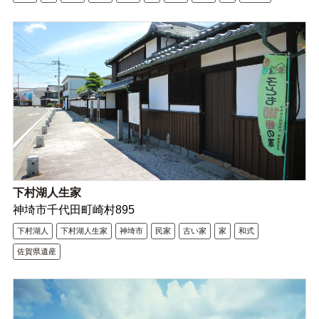
下村湖人生家
神埼市千代田町崎村895
下村湖人
下村湖人生家
神埼市
民家
古い家
家
和式
佐賀県遺産