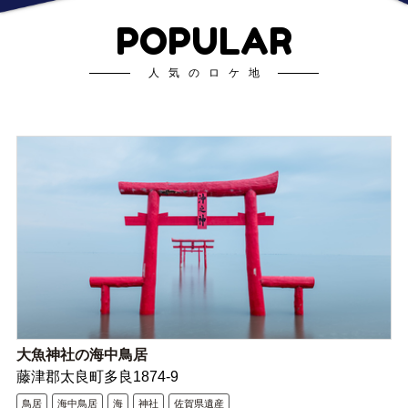
POPULAR
人気のロケ地
大魚神社の海中鳥居
藤津郡太良町多良1874-9
鳥居
海中鳥居
海
神社
佐賀県遺産