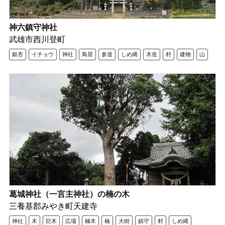
神六鎮守神社
武雄市西川登町
銀杏
イチョウ
神社
鳥居
参道
しめ縄
木造
村
建物
山
葛城神社（一言主神社）の楠の木
三養基郡みやき町天建寺
神社
木
巨木
広場
楠木
楠
大樹
鎮守
村
しめ縄