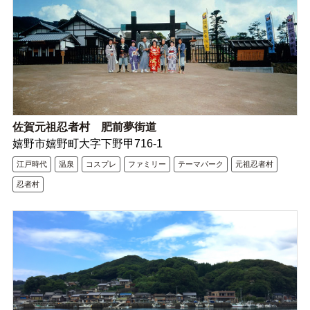
佐賀元祖忍者村 肥前夢街道
嬉野市嬉野町大字下野甲716-1
江戸時代
温泉
コスプレ
ファミリー
テーマパーク
元祖忍者村
忍者村