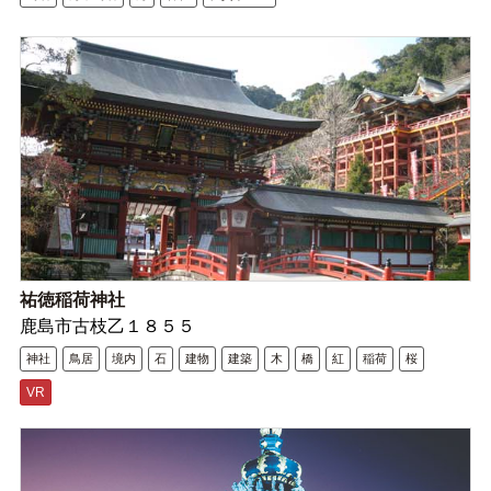
祐徳稲荷神社
鹿島市古枝乙１８５５
神社
鳥居
境内
石
建物
建築
木
橋
紅
稲荷
桜
VR