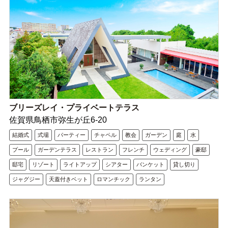
ブリーズレイ・プライベートテラス
佐賀県鳥栖市弥生が丘6-20
結婚式
式場
パーティー
チャペル
教会
ガーデン
庭
水
プール
ガーデンテラス
レストラン
フレンチ
ウェディング
豪邸
邸宅
リゾート
ライトアップ
シアター
バンケット
貸し切り
ジャグジー
天蓋付きベット
ロマンチック
ランタン