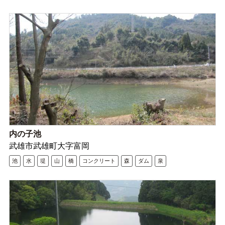
内の子池
武雄市武雄町大字富岡
池
水
堤
山
橋
コンクリート
森
ダム
泉