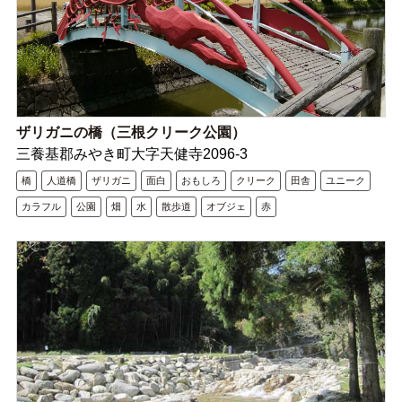
ザリガニの橋（三根クリーク公園）
三養基郡みやき町大字天健寺2096‐3
橋
人道橋
ザリガニ
面白
おもしろ
クリーク
田舎
ユニーク
カラフル
公園
畑
水
散歩道
オブジェ
赤