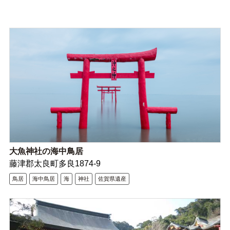
大魚神社の海中鳥居
藤津郡太良町多良1874-9
鳥居
海中鳥居
海
神社
佐賀県遺産