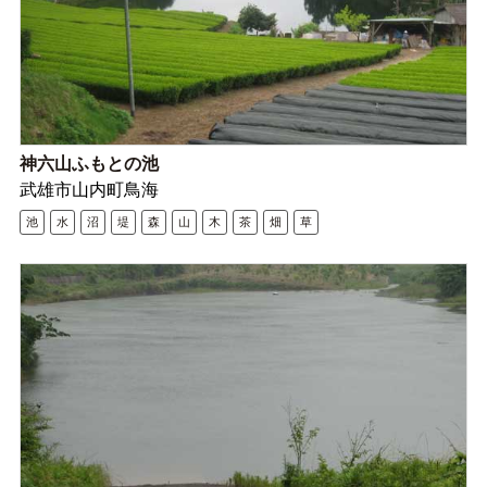
神六山ふもとの池
武雄市山内町鳥海
池
水
沼
堤
森
山
木
茶
畑
草