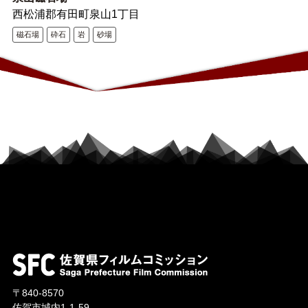
西松浦郡有田町泉山1丁目
磁石場
砕石
岩
砂場
〒840-8570
佐賀市城内1-1-59