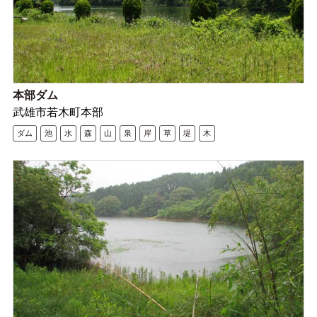
本部ダム
武雄市若木町本部
ダム
池
水
森
山
泉
岸
草
堤
木