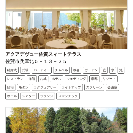
アクアデヴュー佐賀スィートテラス
佐賀市兵庫北５－１３－２５
結婚式
式場
パーティー
チャペル
教会
ガーデン
庭
水
滝
レストラン
洋館
お城
ホテル
ウェディング
豪邸
リゾート
邸宅
モダン
ラグジュアリー
ライトアップ
スクリーン
会議室
ホール
シアター
ラウンジ
ロマンチック