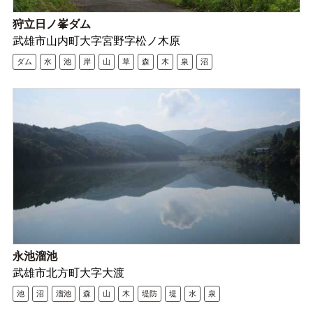
狩立日ノ峯ダム
武雄市山内町大字宮野字松ノ木原
ダム
水
池
岸
山
草
森
木
泉
沼
永池溜池
武雄市北方町大字大渡
池
沼
溜池
森
山
木
堤防
堤
水
泉