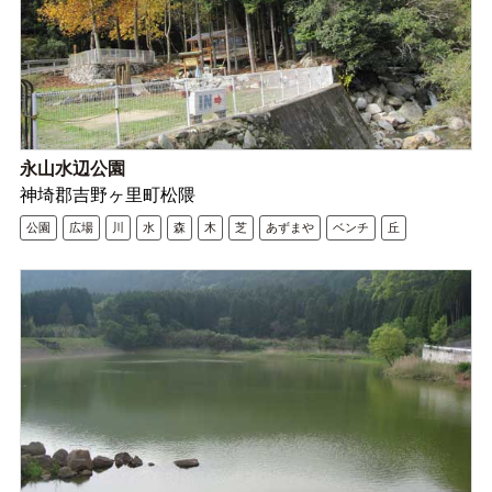
永山水辺公園
神埼郡吉野ヶ里町松隈
公園
広場
川
水
森
木
芝
あずまや
ベンチ
丘