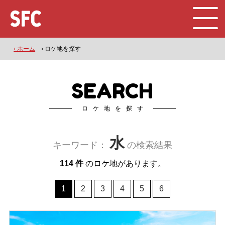
› ホーム
› ロケ地を探す
SEARCH
ロケ地を探す
水
キーワード：
の検索結果
114 件
のロケ地があります。
1
2
3
4
5
6