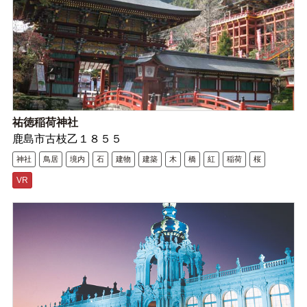
祐徳稲荷神社
鹿島市古枝乙１８５５
神社
鳥居
境内
石
建物
建築
木
橋
紅
稲荷
桜
VR