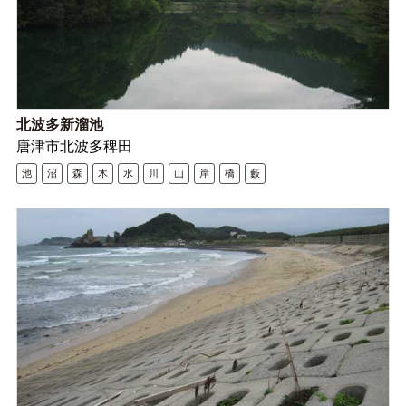
北波多新溜池
唐津市北波多稗田
池
沼
森
木
水
川
山
岸
橋
藪