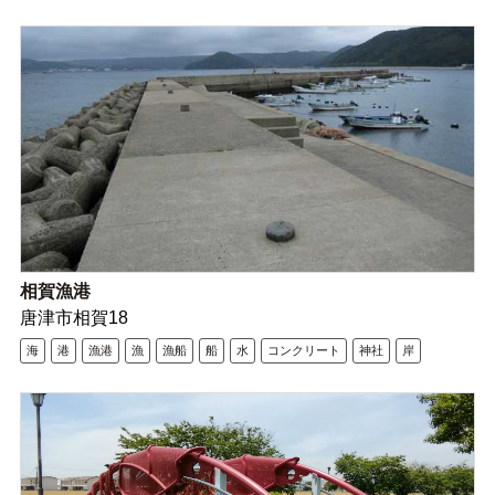
相賀漁港
唐津市相賀18
海
港
漁港
漁
漁船
船
水
コンクリート
神社
岸