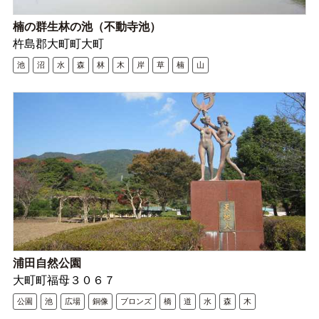
楠の群生林の池（不動寺池）
杵島郡大町町大町
池
沼
水
森
林
木
岸
草
楠
山
浦田自然公園
大町町福母３０６７
公園
池
広場
銅像
ブロンズ
橋
道
水
森
木