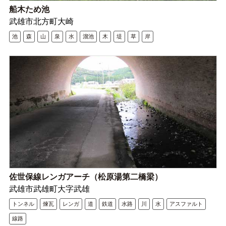
船木ため池
武雄市北方町大崎
池
森
山
泉
水
溜池
木
堤
草
岸
佐世保線レンガアーチ（松原湯第二橋梁）
武雄市武雄町大字武雄
トンネル
煉瓦
レンガ
道
鉄道
水路
川
水
アスファルト
線路