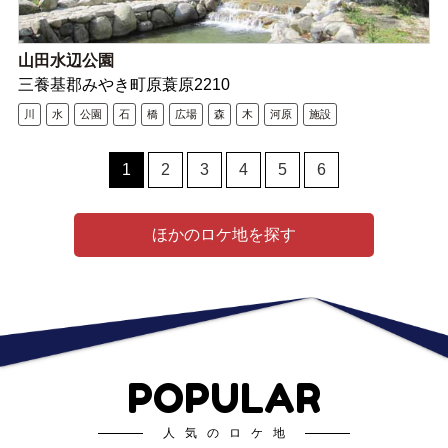
山田水辺公園
三養基郡みやき町原蓑原2210
川
水
公園
石
橋
広場
森
木
河原
施設
1
2
3
4
5
6
ほかのロケ地を探す
POPULAR
人気のロケ地