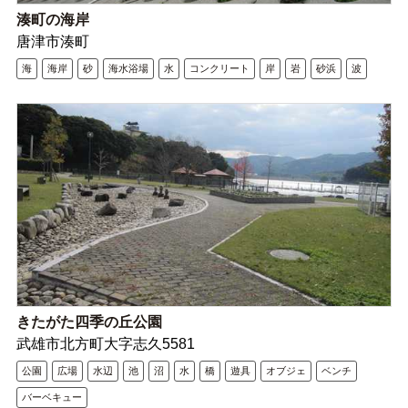
湊町の海岸
唐津市湊町
海
海岸
砂
海水浴場
水
コンクリート
岸
岩
砂浜
波
きたがた四季の丘公園
武雄市北方町大字志久5581
公園
広場
水辺
池
沼
水
橋
遊具
オブジェ
ベンチ
バーベキュー