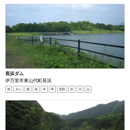
長浜ダム
伊万里市東山代町長浜
池
ダム
森
泉
木
草
堤防
水
川
山