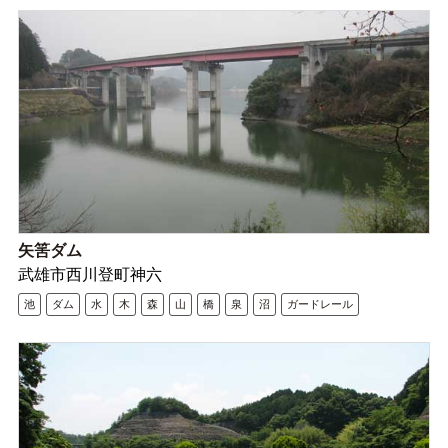
矢筈ダム
武雄市西川登町神六
池
ダム
水
木
森
山
橋
泉
沼
ガードレール