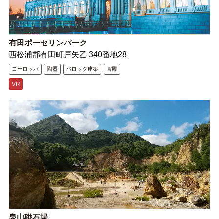
有田ポーセリンパーク
西松浦郡有田町戸矢乙 340番地28
ヨーロッパ
陶器
バロック建築
宮殿
VR
泉山磁石場