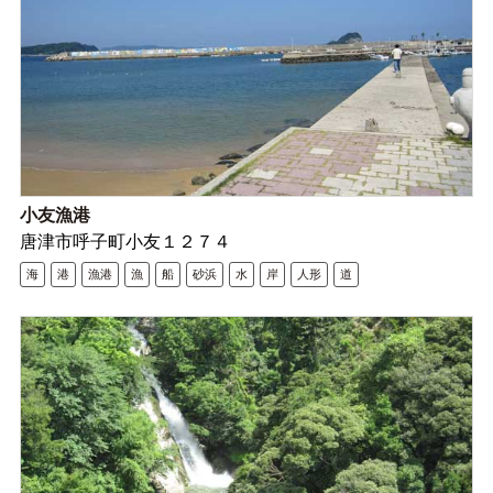
小友漁港
唐津市呼子町小友１２７４
海
港
漁港
漁
船
砂浜
水
岸
人形
道