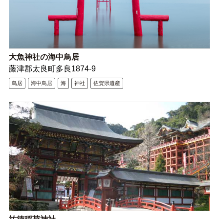
大魚神社の海中鳥居
藤津郡太良町多良1874-9
鳥居
海中鳥居
海
神社
佐賀県遺産