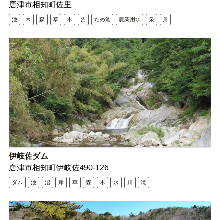
唐津市相知町佐里
池
水
森
草
木
沼
ため池
農業用水
泉
川
伊岐佐ダム
唐津市相知町伊岐佐490-126
ダム
池
沼
岸
草
森
木
水
川
滝