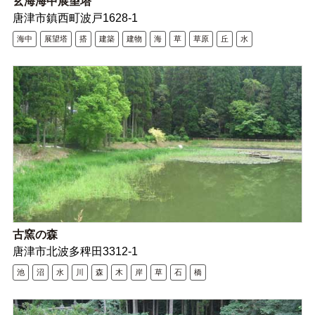
玄海海中展望塔
唐津市鎮西町波戸1628-1
海中
展望塔
搭
建築
建物
海
草
草原
丘
水
古窯の森
唐津市北波多稗田3312-1
池
沼
水
川
森
木
岸
草
石
橋