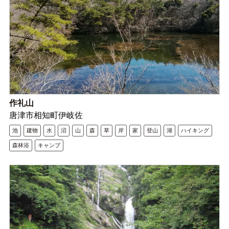
作礼山
唐津市相知町伊岐佐
池
建物
水
沼
山
森
草
岸
家
登山
湖
ハイキング
森林浴
キャンプ