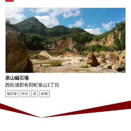
泉山磁石場
西松浦郡有田町泉山1丁目
磁石場
砕石
岩
砂場