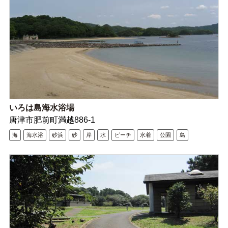
いろは島海水浴場
唐津市肥前町満越886-1
海
海水浴
砂浜
砂
岸
水
ビーチ
水着
公園
島