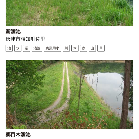
新溜池
唐津市相知町佐里
池
水
沼
溜池
農業用水
川
木
森
山
草
郷目木溜池