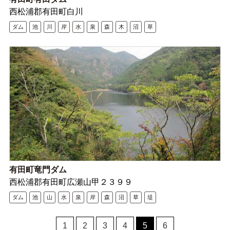
西松浦郡有田町白川
ダム
池
川
岸
水
泉
森
木
沼
草
有田町竜門ダム
西松浦郡有田町広瀬山甲２３９９
ダム
池
山
水
泉
岸
森
沼
草
堤
1
2
3
4
5
6