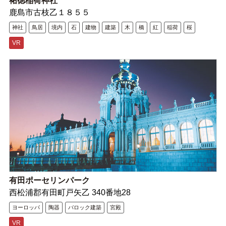
祐徳稲荷神社
鹿島市古枝乙１８５５
神社
鳥居
境内
石
建物
建築
木
橋
紅
稲荷
桜
VR
有田ポーセリンパーク
西松浦郡有田町戸矢乙 340番地28
ヨーロッパ
陶器
バロック建築
宮殿
VR