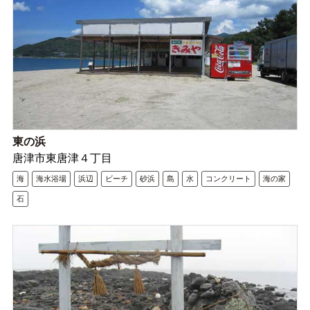
東の浜
唐津市東唐津４丁目
海
海水浴場
浜辺
ビーチ
砂浜
島
水
コンクリート
海の家
石