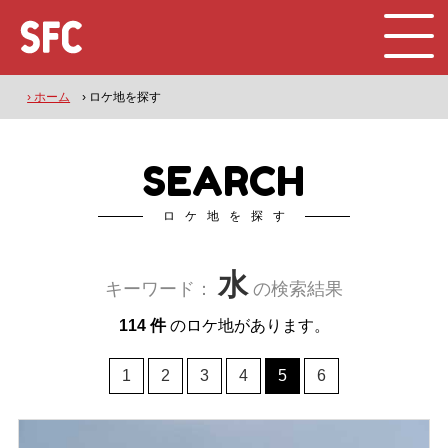
› ホーム
› ロケ地を探す
SEARCH
ロケ地を探す
水
キーワード：
の検索結果
114 件
のロケ地があります。
1
2
3
4
5
6