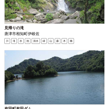
見帰りの滝
唐津市相知町伊岐佐
川
滝
水
池
清水
緑
山
森
木
橋
有田町有田ダム