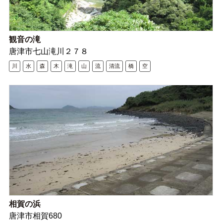
観音の滝
唐津市七山滝川２７８
川
水
森
木
滝
山
流
清流
橋
空
相賀の浜
唐津市相賀680