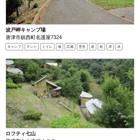
波戸岬キャンプ場
唐津市鎮西町名護屋7324
キャンプ
テント
トイレ
海
広場
芝生
岩
松
岸
水
ロフティ七山