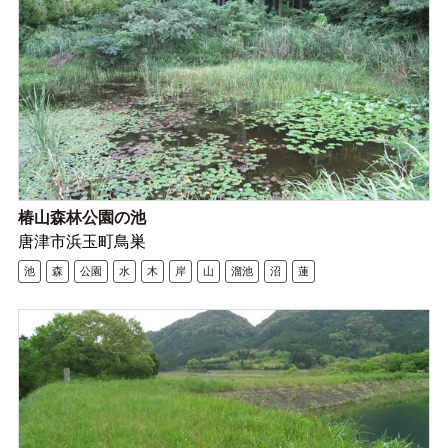
椿山森林公園の池
唐津市浜玉町鳥巣
池
森
公園
水
木
岸
山
溜池
沼
蓮