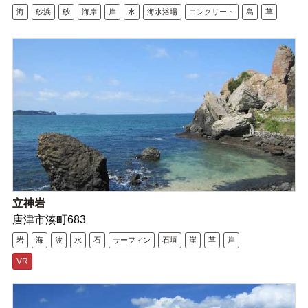
海
砂浜
砂
海岸
岸
水
海水浴場
コンクリート
島
草
立神岩
唐津市湊町683
岩
海
波
水
石
サーフィン
石垣
崖
草
岸
VR