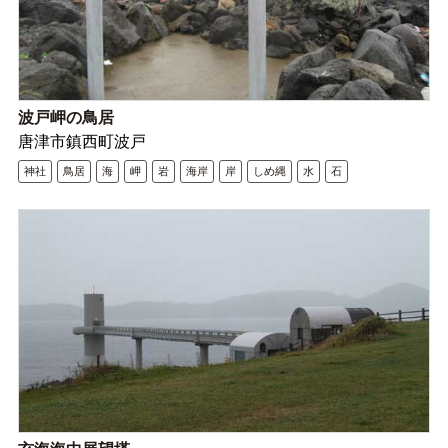
波戸岬の鳥居
唐津市鎮西町波戸
神社
鳥居
海
岬
岩
海岸
岸
しめ縄
水
石