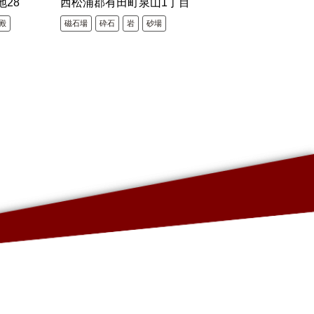
地28
西松浦郡有田町泉山1丁目
殿
磁石場
砕石
岩
砂場