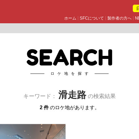
ホーム
SFCについて
製作者の方へ
N
SEARCH
ロケ地を探す
滑走路
キーワード：
の検索結果
2 件
のロケ地があります。