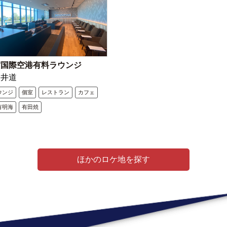
賀国際空港有料ラウンジ
犬井道
ウンジ
個室
レストラン
カフェ
有明海
有田焼
ほかのロケ地を探す