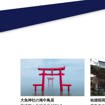
大魚神社の海中鳥居
祐徳稲