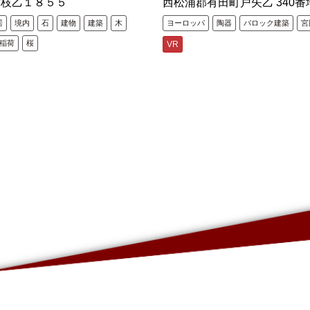
古枝乙１８５５
西松浦郡有田町戸矢乙 340番
居
境内
石
建物
建築
木
ヨーロッパ
陶器
バロック建築
宮
稲荷
桜
VR