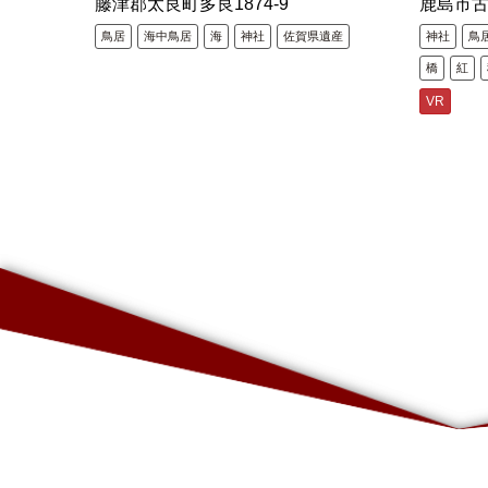
藤津郡太良町多良1874-9
鹿島市
鳥居
海中鳥居
海
神社
佐賀県遺産
神社
鳥
橋
紅
VR