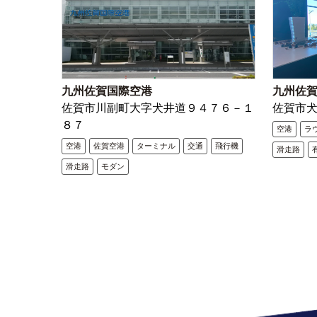
九州佐賀国際空港
九州佐
佐賀市川副町大字犬井道９４７６－１
佐賀市
８７
空港
ラ
空港
佐賀空港
ターミナル
交通
飛行機
滑走路
滑走路
モダン