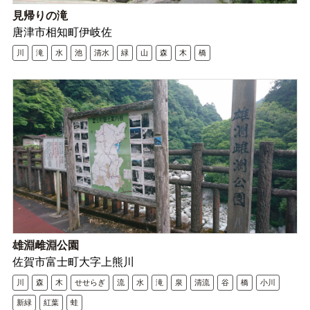
見帰りの滝
唐津市相知町伊岐佐
川
滝
水
池
清水
緑
山
森
木
橋
雄淵雌淵公園
佐賀市富士町大字上熊川
川
森
木
せせらぎ
流
水
滝
泉
清流
谷
橋
小川
新緑
紅葉
蛙