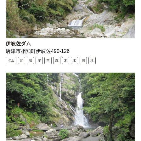
伊岐佐ダム
唐津市相知町伊岐佐490-126
ダム
池
沼
岸
草
森
木
水
川
滝