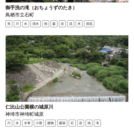
御手洗の滝（おちょうずのたき）
鳥栖市立石町
滝
川
水
清水
池
森
谷
流
木
清流
仁比山公園横の城原川
神埼市神埼町城原
川
水
水車
小屋
建物
建築
石
岩
池
滝