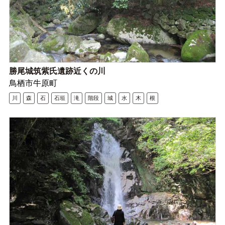
勝尾城筑紫氏遺跡近くの川
鳥栖市牛原町
川
森
石
石垣
滝
階段
城
水
木
根