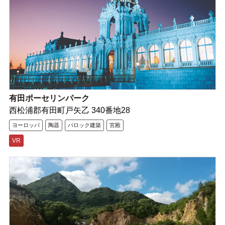
有田ポーセリンパーク
西松浦郡有田町戸矢乙 340番地28
ヨーロッパ
陶器
バロック建築
宮殿
VR