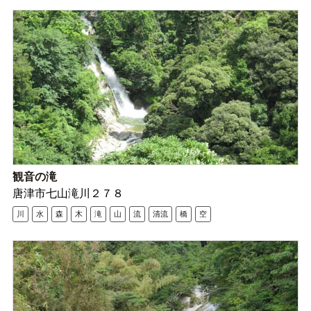
観音の滝
唐津市七山滝川２７８
川
水
森
木
滝
山
流
清流
橋
空