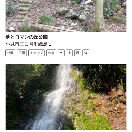
夢とロマンの丘公園
小城市三日月町織島１
公園
広場
キャンプ
炊事
水
滝
岩
森