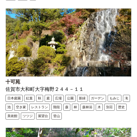
十可苑
佐賀市大和町大字梅野２４４－１１
日本庭園
紅葉
秋
庭
広場
公園
新緑
ガーデン
もみじ
滝
池
空き家
レストラン
階段
森
林
森林浴
木
別荘
歴史
美術館
ツツジ
展望台
登山