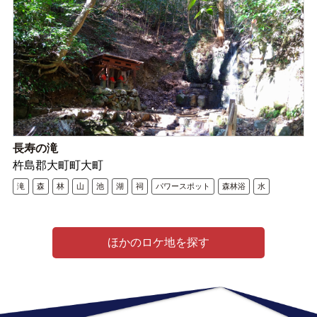
長寿の滝
杵島郡大町町大町
滝
森
林
山
池
湖
祠
パワースポット
森林浴
水
ほかのロケ地を探す