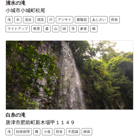
清水の滝
小城市小城町松尾
滝
水
流水
清流
川
アジサイ
紫陽花
あじさい
田舎
ライトアップ
夜景
森
山
緑
寺
参道
橋
白糸の滝
唐津市肥前町新木場甲１１４９
滝
柱状節理
蝶
小道
田舎
不思議
静寂