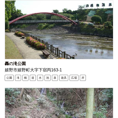
轟の滝公園
嬉野市嬉野町大字下宿丙163-1
公園
滝
橋
道
水
池
泉
遊具
広場
岸