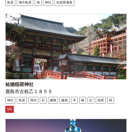
鳥居
海中鳥居
海
神社
佐賀県遺産
祐徳稲荷神社
鹿島市古枝乙１８５５
神社
鳥居
境内
石
建物
建築
木
橋
紅
稲荷
桜
VR