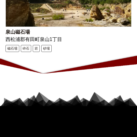
泉山磁石場
西松浦郡有田町泉山1丁目
磁石場
砕石
岩
砂場