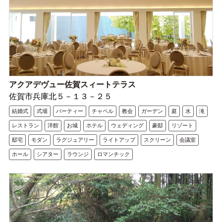
アクアデヴュー佐賀スィートテラス
佐賀市兵庫北５－１３－２５
結婚式
式場
パーティー
チャペル
教会
ガーデン
庭
水
滝
レストラン
洋館
お城
ホテル
ウェディング
豪邸
リゾート
邸宅
モダン
ラグジュアリー
ライトアップ
スクリーン
会議室
ホール
シアター
ラウンジ
ロマンチック