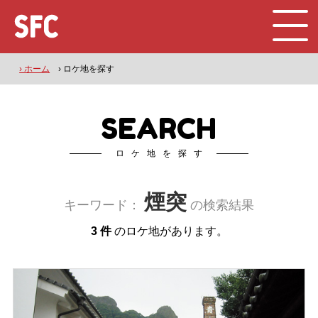
› ホーム
› ロケ地を探す
SEARCH
ロケ地を探す
煙突
キーワード：
の検索結果
3 件
のロケ地があります。