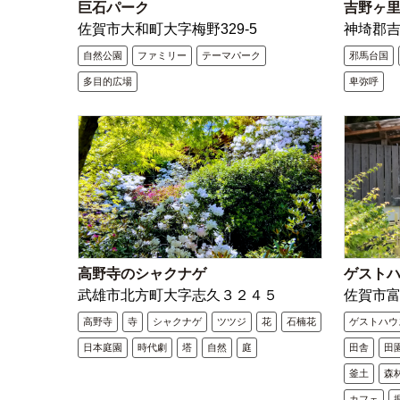
巨石パーク
吉野ヶ
佐賀市大和町大字梅野329-5
神埼郡吉
自然公園
ファミリー
テーマパーク
邪馬台国
多目的広場
卑弥呼
高野寺のシャクナゲ
ゲスト
武雄市北方町大字志久３２４５
佐賀市
高野寺
寺
シャクナゲ
ツツジ
花
石楠花
ゲストハウ
日本庭園
時代劇
塔
自然
庭
田舎
田
釜土
森
カフェ