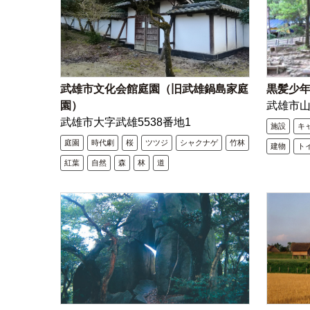
武雄市文化会館庭園（旧武雄鍋島家庭
黒髪少
園）
武雄市
武雄市大字武雄5538番地1
施設
キ
庭園
時代劇
桜
ツツジ
シャクナゲ
竹林
建物
ト
紅葉
自然
森
林
道