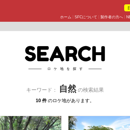
ホーム
SFCについて
製作者の方へ
N
SEARCH
ロケ地を探す
自然
キーワード：
の検索結果
10 件
のロケ地があります。