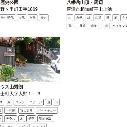
里歴史公園
八幡岳山頂・周辺
野ヶ里町田手1869
唐津市相知町平山上池
弥生時代
古代
自然
歴史
山
自然
緑
山道
湖
池
キ
登山
展望
俯瞰
山頂
ハイキン
ハウス山秀朗
富士町大字大野１－３
ス
家
ロッジ
コテージ
山
田
園
一軒家
貸し切り
バーベキュー
林
テラス
木
星空
宿泊施設
掘りごたつ
モダン
キャンプ