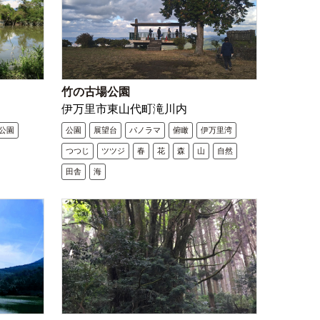
竹の古場公園
伊万里市東山代町滝川内
公園
公園
展望台
パノラマ
俯瞰
伊万里湾
つつじ
ツツジ
春
花
森
山
自然
田舎
海