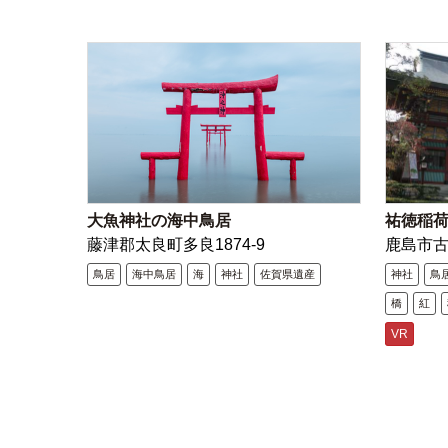
大魚神社の海中鳥居
祐徳稲
藤津郡太良町多良1874-9
鹿島市
鳥居
海中鳥居
海
神社
佐賀県遺産
神社
鳥
橋
紅
VR