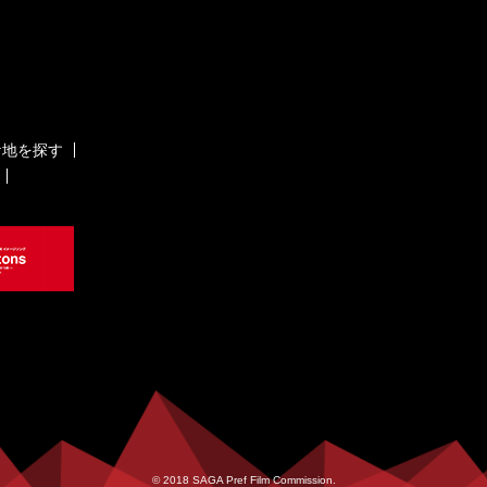
ケ地を探す
© 2018 SAGA Pref Film Commission.