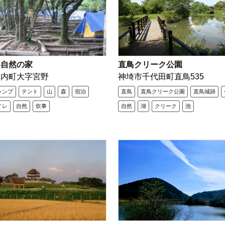
年自然の家
直鳥クリーク公園
山内町大字宮野
神埼市千代田町直鳥535
ャンプ
テント
山
森
宿泊
直鳥
直鳥クリーク公園
直鳥城跡
イレ
自然
炊事
自然
湖
クリーク
池