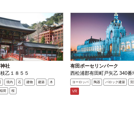
荷神社
有田ポーセリンパーク
古枝乙１８５５
西松浦郡有田町戸矢乙 340番
居
境内
石
建物
建築
木
ヨーロッパ
陶器
バロック建築
宮
稲荷
桜
VR