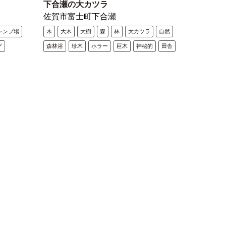
下合瀬の大カツラ
佐賀市富士町下合瀬
ャンプ場
木
大木
大樹
森
林
大カツラ
自然
グ
森林浴
珍木
ホラー
巨木
神秘的
田舎