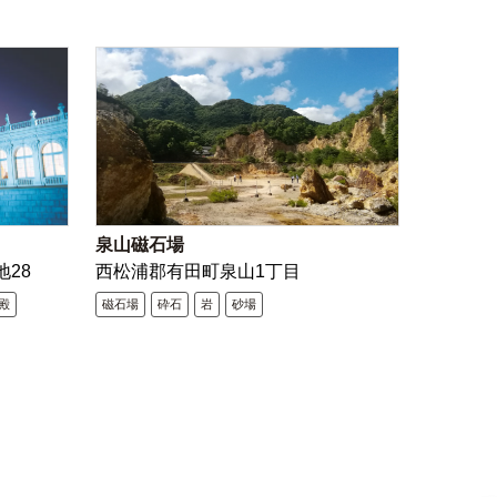
泉山磁石場
地28
西松浦郡有田町泉山1丁目
殿
磁石場
砕石
岩
砂場