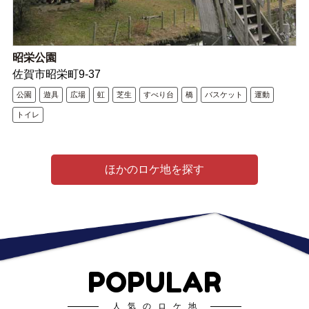
昭栄公園
佐賀市昭栄町9-37
公園
遊具
広場
虹
芝生
すべり台
橋
バスケット
運動
トイレ
ほかのロケ地を探す
POPULAR
人気のロケ地