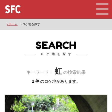
› ホーム
› ロケ地を探す
SEARCH
ロケ地を探す
虹
キーワード：
の検索結果
2 件
のロケ地があります。