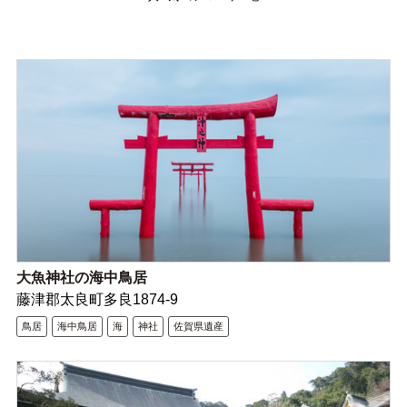
大魚神社の海中鳥居
藤津郡太良町多良1874-9
鳥居
海中鳥居
海
神社
佐賀県遺産