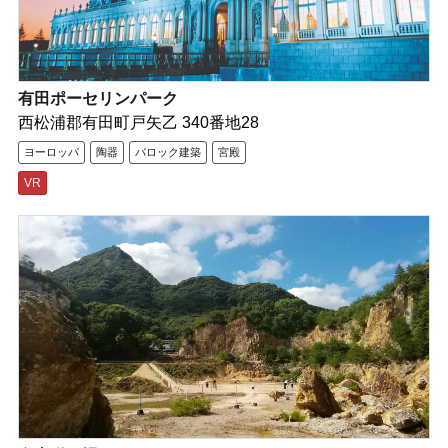
有田ポーセリンパーク
西松浦郡有田町戸矢乙 340番地28
ヨーロッパ
陶器
バロック建築
宮殿
VR