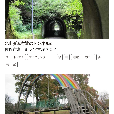
北山ダム付近のトンネル2
佐賀市富士町大字古場７２４
道
トンネル
サイクリングロード
森
山
街路灯
ホラー
苔
蔦
虹