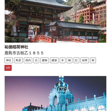
祐徳稲荷神社
鹿島市古枝乙１８５５
神社
鳥居
境内
石
建物
建築
木
橋
紅
稲荷
桜
VR